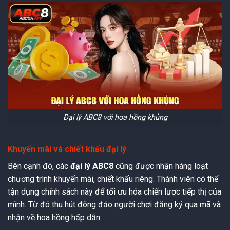
Đại lý ABC8 với hoa hồng khủng
Khuyến mãi và chiết khấu đại lý
Bên cạnh đó, các
đại lý ABC8
cũng được nhận hàng loạt
chương trình khuyến mãi, chiết khấu riêng. Thành viên có thể
tận dụng chính sách này để tối ưu hóa chiến lược tiếp thị của
mình. Từ đó thu hút đông đảo người chơi đăng ký qua mã và
nhận về hoa hồng hấp dẫn.