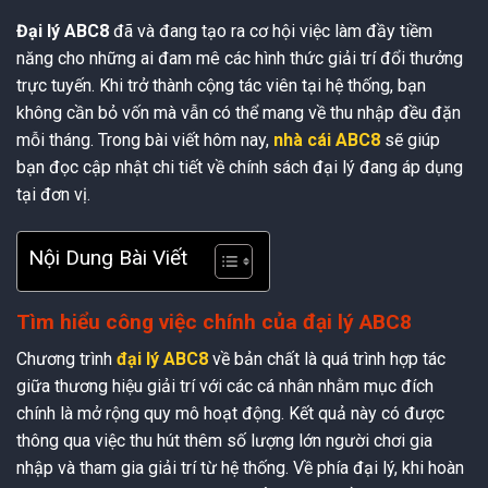
Đại lý ABC8
đã và đang tạo ra cơ hội việc làm đầy tiềm
năng cho những ai đam mê các hình thức giải trí đổi thưởng
trực tuyến. Khi trở thành cộng tác viên tại hệ thống, bạn
không cần bỏ vốn mà vẫn có thể mang về thu nhập đều đặn
mỗi tháng. Trong bài viết hôm nay,
nhà cái ABC8
sẽ giúp
bạn đọc cập nhật chi tiết về chính sách đại lý đang áp dụng
tại đơn vị.
Nội Dung Bài Viết
Tìm hiểu công việc chính của đại lý ABC8
Chương trình
đại lý ABC8
về bản chất là quá trình hợp tác
giữa thương hiệu giải trí với các cá nhân nhằm mục đích
chính là mở rộng quy mô hoạt động. Kết quả này có được
thông qua việc thu hút thêm số lượng lớn người chơi gia
nhập và tham gia giải trí từ hệ thống. Về phía đại lý, khi hoàn