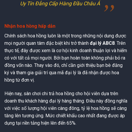
Uy Tín Đẳng Cấp Hàng Đầu Châu Á
Nhận hoa hồng hấp dẫn
Chính sách hoa hồng luôn là một trong những nội dung được
mọi người quan tâm đặc biệt khi trở thành
đại lý ABC8
. Trên
thực tế, đây được xem là cơ hội kinh doanh thuận lợi và hiếm
có với tất cả mọi người. Bởi bạn hoàn toàn không phải bỏ ra
đồng vốn nào. Thay vào đó, chỉ cần giới thiệu bạn bè đăng
ký và tham gia giải trí qua mã đại lý là đã nhận được hoa
hồng từ đơn vị.
Hiện nay, sân chơi chi trả hoa hồng cho hội viên dựa trên
doanh thu khách hàng đại lý hàng tháng. Điều này đồng nghĩa
với việc số lượng hội viên càng đông, tỷ lệ hoa hồng sẽ càng
tăng lên tương ứng. Mức chiết khấu cao nhất đang được áp
dụng tại nền tảng hiện lên đến 65%.