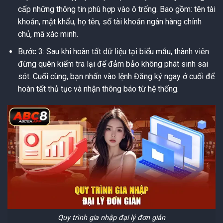
cấp những thông tin phù hợp vào ô trống. Bao gồm: tên tài
khoản, mật khẩu, họ tên, số tài khoản ngân hàng chính
chủ, mã xác minh.
Bước 3: Sau khi hoàn tất dữ liệu tại biểu mẫu, thành viên
đừng quên kiểm tra lại để đảm bảo không phát sinh sai
sót. Cuối cùng, bạn nhấn vào lệnh Đăng ký ngay ở cuối để
hoàn tất thủ tục và nhận thông báo từ hệ thống.
Quy trình gia nhập đại lý đơn giản