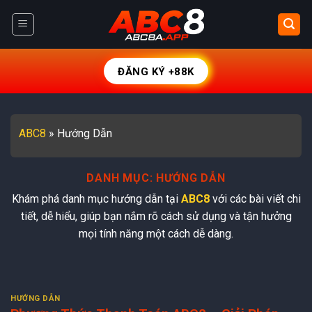
Chuyển
đến
nội
dung
ĐĂNG KÝ +88K
ABC8
»
Hướng Dẫn
DANH MỤC:
HƯỚNG DẪN
Khám phá danh mục hướng dẫn tại
ABC8
với các bài viết chi
tiết, dễ hiểu, giúp bạn nắm rõ cách sử dụng và tận hưởng
mọi tính năng một cách dễ dàng.
HƯỚNG DẪN