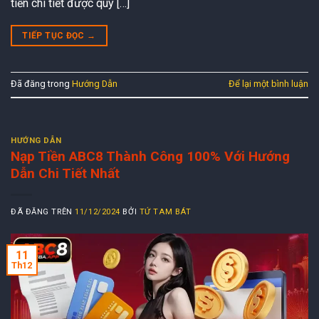
tiền chi tiết được quy […]
TIẾP TỤC ĐỌC
→
Đã đăng trong
Hướng Dẫn
Để lại một bình luận
HƯỚNG DẪN
Nạp Tiền ABC8 Thành Công 100% Với Hướng
Dẫn Chi Tiết Nhất
ĐÃ ĐĂNG TRÊN
11/12/2024
BỞI
TỨ TAM BÁT
11
Th12