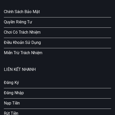
Chính Sách Bảo Mật
Quyền Riêng Tư
Chơi Có Trách Nhiệm
Điều Khoản Sử Dụng
Miễn Trừ Trách Nhiệm
LIÊN KẾT NHANH
Đăng Ký
Đăng Nhập
Nạp Tiền
Rút Tiền