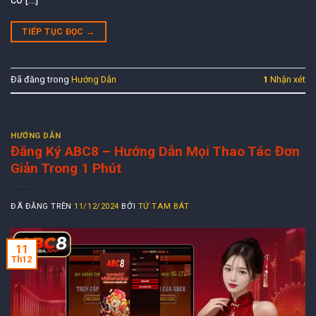
TIẾP TỤC ĐỌC
→
Đã đăng trong
Hướng Dẫn
1
Nhận xét
HƯỚNG DẪN
Đăng Ký ABC8 – Hướng Dẫn Mọi Thao Tác Đơn
Giản Trong 1 Phút
ĐÃ ĐĂNG TRÊN
11/12/2024
BỞI
TỨ TAM BÁT
11
Th12