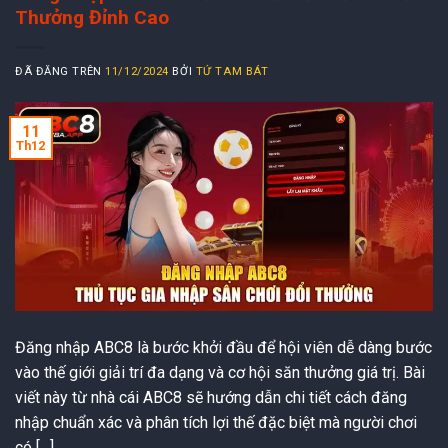
Thưởng Đỉnh Cao
ĐÃ ĐĂNG TRÊN
11/12/2024
BỞI
TỨ TAM BÁT
11
Th12
Đăng nhập ABC8 là bước khởi đầu để hội viên dễ dàng bước
vào thế giới giải trí đa dạng và cơ hội săn thưởng giá trị. Bài
viết này từ nhà cái ABC8 sẽ hướng dẫn chi tiết cách đăng
nhập chuẩn xác và phân tích lợi thế đặc biệt mà người chơi
có […]