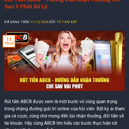
Sau 5 Phút Xử Lý
ĐÃ ĐĂNG TRÊN
11/12/2024
BỞI
TỨ TAM BÁT
11
Th12
Rút tiền ABC8 được xem là một bước vô cùng quan trọng
trong chặng đường giải trí online của hội viên. Bất kỳ ai tham
gia cá cược, cùng chờ mong đến lúc nhận thưởng, đổi tiền về
tài khoản. Hãy cùng ABC8 tìm hiểu các bước thực hiện rút