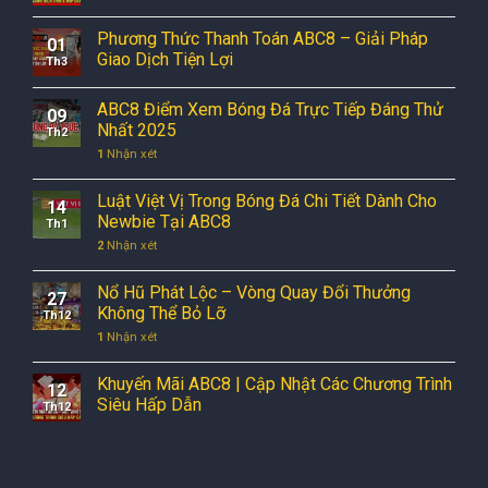
Phương Thức Thanh Toán ABC8 – Giải Pháp
01
Giao Dịch Tiện Lợi
Th3
ABC8 Điểm Xem Bóng Đá Trực Tiếp Đáng Thử
09
Nhất 2025
Th2
1
Nhận xét
Luật Việt Vị Trong Bóng Đá Chi Tiết Dành Cho
14
Newbie Tại ABC8
Th1
2
Nhận xét
Nổ Hũ Phát Lộc – Vòng Quay Đổi Thưởng
27
Không Thể Bỏ Lỡ
Th12
1
Nhận xét
Khuyến Mãi ABC8 | Cập Nhật Các Chương Trình
12
Siêu Hấp Dẫn
Th12