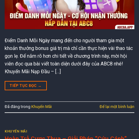
Điểm Danh Mỗi Ngày mang đến cho người tham gia một
khoản thưởng bonus giá trị mà chỉ cần thực hiện vài thao tác
gọn lẹ. Để nắm rõ hơn chi tiết về chương trình này, mời hội
viên đọc qua bài viết toàn diện dưới đây của ABC8 nhé!
Khuyến Mãi Nạp Đầu – […]
TIẾP TỤC ĐỌC
→
Đã đăng trong
Khuyến Mãi
Để lại một bình luận
KHUYẾN MÃI
Hoàn Trả Cược Thua – Giải Pháp “Cứu Cánh”