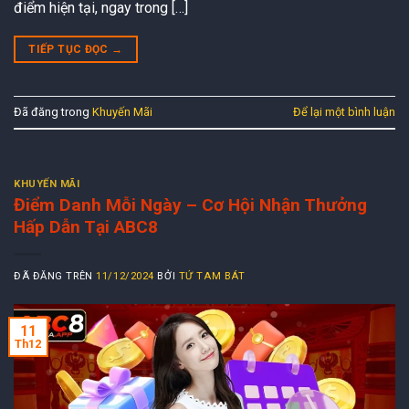
điểm hiện tại, ngay trong […]
TIẾP TỤC ĐỌC
→
Đã đăng trong
Khuyến Mãi
Để lại một bình luận
KHUYẾN MÃI
Điểm Danh Mỗi Ngày – Cơ Hội Nhận Thưởng
Hấp Dẫn Tại ABC8
ĐÃ ĐĂNG TRÊN
11/12/2024
BỞI
TỨ TAM BÁT
11
Th12