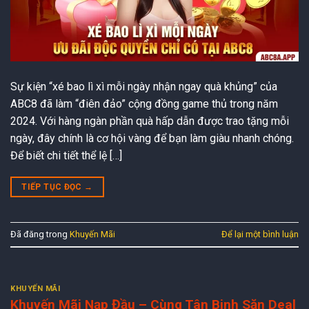
Sự kiện “xé bao lì xì mỗi ngày nhận ngay quà khủng” của
ABC8 đã làm “điên đảo” cộng đồng game thủ trong năm
2024. Với hàng ngàn phần quà hấp dẫn được trao tặng mỗi
ngày, đây chính là cơ hội vàng để bạn làm giàu nhanh chóng.
Để biết chi tiết thể lệ […]
TIẾP TỤC ĐỌC
→
Đã đăng trong
Khuyến Mãi
Để lại một bình luận
KHUYẾN MÃI
Khuyến Mãi Nạp Đầu – Cùng Tân Binh Săn Deal