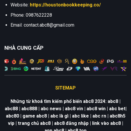
Website:
https://houstonbookkeeping.co/
Phone:
0987622228
Email:
contact.abc8@gmail.com
NHÀ CUNG CẤP
SITEMAP
Những từ khoá tìm kiếm phổ biến abc8 2024: abc8 |
abc88 |
abc8
88 | abc news |
abc8
vin | abc8 win | abc bet|
abc80 | game
abc8 | abc là gì | abc like | abc rn | abc8h5
vip | trang chủ abc8 | abc8 đăng nhập | link vào abc8 |
app abc8 | abc8 top