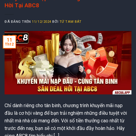
Hời Tại ABC8
ĐÃ ĐĂNG TRÊN
11/12/2024
BỞI
TỨ TAM BÁT
11
Th12
Chỉ dành riêng cho tân binh, chương trình khuyến mãi nạp
đầu là cơ hội vàng để bạn trải nghiệm những điều tuyệt vời
nhất mà nhà cái mang đến. Với số tiền thưởng cao nhất từ
trước đến nay, bạn sẽ có một khởi đầu đầy hoàn hảo. Hãy
cùng ABC8 tìm hiểu chi […]