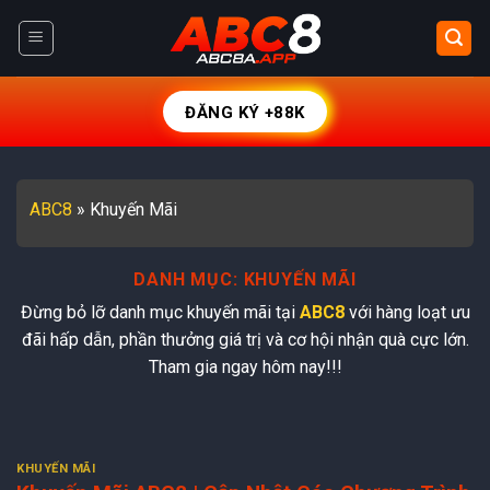
Chuyển
đến
nội
dung
ĐĂNG KÝ +88K
ABC8
»
Khuyến Mãi
DANH MỤC:
KHUYẾN MÃI
Đừng bỏ lỡ danh mục khuyến mãi tại
ABC8
với hàng loạt ưu
đãi hấp dẫn, phần thưởng giá trị và cơ hội nhận quà cực lớn.
Tham gia ngay hôm nay!!!
KHUYẾN MÃI