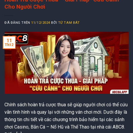
Cho Người Chơi
ĐÃ ĐĂNG TRÊN
11/12/2024
BỞI
TỨ TAM BÁT
11
Th12
Chính sách hoàn trả cược thua sẽ giúp người chơi có thể cứu
vãn tình hình và quay lại với những ván chơi mới. Dưới đây là
thông tin chi tiết về các chương trình bảo hiểm tại các sảnh
chơi Casino, Bắn Cá – Nổ Hũ và Thể Thao tại nhà cái ABC8.