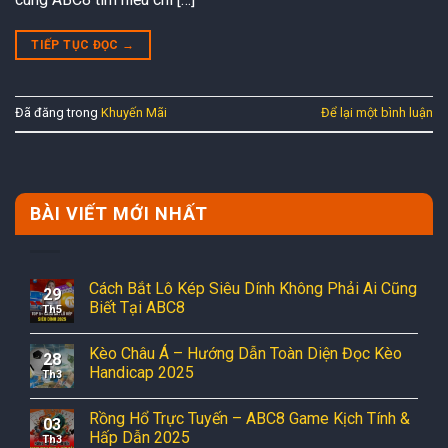
TIẾP TỤC ĐỌC
→
Đã đăng trong
Khuyến Mãi
Để lại một bình luận
BÀI VIẾT MỚI NHẤT
Cách Bắt Lô Kép Siêu Dính Không Phải Ai Cũng
29
Biết Tại ABC8
Th5
Kèo Châu Á – Hướng Dẫn Toàn Diện Đọc Kèo
28
Handicap 2025
Th3
Rồng Hổ Trực Tuyến – ABC8 Game Kịch Tính &
03
Hấp Dẫn 2025
Th3