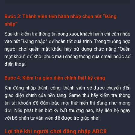
Bước 3: Thành viên tiến hành nhấp chọn nút “Đăng
nhập”
Sau khi kiểm tra thông tin xong xuôi, khách hành chỉ cần nhấp
vào nút “Đăng nhập” để hoàn tất quá trình. Trong trường hợp
người chơi quên mật khẩu, hãy sử dụng chức năng “Quên
mật khẩu” để khôi phục mau chóng thông qua email hoặc số
điện thoại.
Bước 4: Kiểm tra giao diện chính thật kỹ càng
Khi đăng nhập thành công, thành viên sẽ được chuyển đến
giao diện chính của nền tảng. Game thủ hãy kiểm tra thông
tin tài khoản để đảm bảo mọi thứ hiển thị đúng như mong
đợi. Nếu phát hiện bất kỳ bất thường nào, hãy liên hệ ngay
với bộ phận tư vấn viên để được trợ giúp nhé!
Lợi thế khi người chơi đăng nhập ABC8