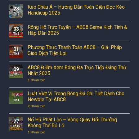
Kèo Châu Á – Hướng Dẫn Toàn Diện Đọc Kèo
28
Handicap 2025
Th3
Rồng Hổ Trực Tuyến – ABC8 Game Kịch Tính &
03
Hấp Dẫn 2025
Th3
Phương Thức Thanh Toán ABC8 – Giải Pháp
01
Giao Dịch Tiện Lợi
Th3
ABC8 Điểm Xem Bóng Đá Trực Tiếp Đáng Thử
09
Nhất 2025
Th2
1
Nhận xét
Luật Việt Vị Trong Bóng Đá Chi Tiết Dành Cho
14
Newbie Tại ABC8
Th1
2
Nhận xét
Nổ Hũ Phát Lộc – Vòng Quay Đổi Thưởng
27
Không Thể Bỏ Lỡ
Th12
1
Nhận xét