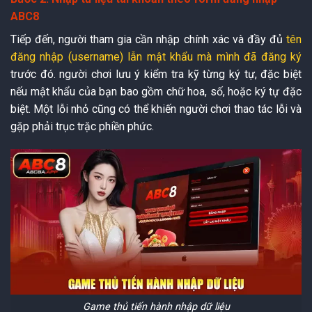
ABC8
Tiếp đến, người tham gia cần nhập chính xác và đầy đủ
tên
đăng nhập (username) lẫn mật khẩu mà mình đã đăng ký
trước đó. người chơi lưu ý kiểm tra kỹ từng ký tự, đặc biệt
nếu mật khẩu của bạn bao gồm chữ hoa, số, hoặc ký tự đặc
biệt. Một lỗi nhỏ cũng có thể khiến người chơi thao tác lỗi và
gặp phải trục trặc phiền phức.
Game thủ tiến hành nhập dữ liệu