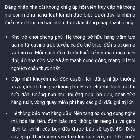
Đăng nhập nhà cái không chỉ giúp hội viên truy cập hệ thống
mà còn mở ra hàng loạt lợi ích đặc biệt. Dưới đây là những
điểm vượt trội mà bạn nhận được khi đăng nhập thành công:
Kho trò chơi phong phú: Hệ thống sở hữu hàng trăm tựa
game từ casino trực tuyến, cá độ thể thao, đến slot game
và bắn cá. Mỗi sảnh đều được thiết kế với giao diện hiện
đại, đồ họa sắc sảo và âm thanh sống động, mang lại trải
nghiệm chân thực nhất.
Cập nhật khuyến mãi độc quyền: Khi đăng nhập thường
xuyên, khách hàng sẽ không bỏ lỡ các chương trình ưu đãi
hấp dẫn. Chẳng hạn như thưởng nạp lần đầu, hoàn tiền
hàng tuần, vòng quay miễn phí hay các giải đấu giá trị lớn.
Hệ thống bảo mật hàng đầu: Nền tảng áp dụng công nghệ
mã hóa tân tiến, đảm bảo mọi thông tin riêng tư và giao
dịch tài chính của bạn đều được bảo vệ tuyệt đối. Điều
này giúp Thành viên yên tâm khi nạp vốn, rút tiền hoặc