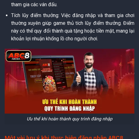
tham gia các ván đấu.
Tích lũy điểm thưởng: Việc đăng nhập và tham gia chơi
thường xuyên giúp game thủ tích lũy điểm thưởng. Điểm
này có thể quy đổi thành quà tặng hoặc tiền mặt, mang lại
khoản lợi nhuận khổng lồ cho người chơi.
Ưu thế khi hoàn thành quy trình đăng nhập
Một vài lưu ý khi thực hiện đăng nhập ABC8