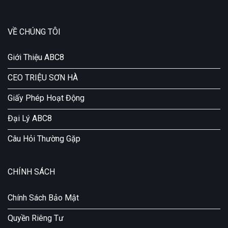
VỀ CHÚNG TÔI
Giới Thiệu ABC8
CEO TRIỆU SƠN HÀ
Giấy Phép Hoạt Động
Đại Lý ABC8
Câu Hỏi Thường Gặp
CHÍNH SÁCH
Chính Sách Bảo Mật
Quyền Riêng Tư