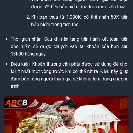
được 5% tiền bảo hiểm dựa trên mức vốn thua.
Khi bạn thua từ 1,000K, có thể nhận 50K tiền
bảo hiểm trong tích tắc.
Thời gian nhận: Sau khi nền tảng tiến hành kết toán, tiền
bảo hiểm sẽ được chuyển vào tài khoản của bạn sau
13h00 hàng ngày.
Điều kiện: Khoản thưởng cần phải được sử dụng để chơi
lại ít nhất một vòng trước khi có thể rút ra. Điều này giúp
đảm bảo rằng người tham gia sẽ không lạm dụng chương
trình.