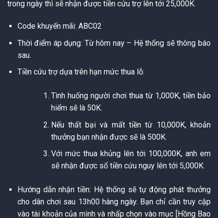
trong ngày thì sẽ nhận được tiền cứu trợ lên tới 25,000K.
Code khuyến mãi: ABC02
Thời điểm áp dụng: Từ hôm nay – Hệ thống sẽ thông báo
sau.
Tiền cứu trợ dựa trên hạn mức thua lỗ:
Tình huống người chơi thua từ 1,000K, tiền bảo
hiểm sẽ là 50K.
Nếu thất bại và mất tiền từ 10,000K, khoản
thưởng bạn nhận được sẽ là 500K.
Với mức thua khủng lên tới 100,000K, anh em
sẽ nhận được số tiền cứu nguy lên tới 5,000K.
Hướng dẫn nhận tiền: Hệ thống sẽ tự động phát thưởng
cho dân chơi sau 13h00 hàng ngày. Bạn chỉ cần truy cập
vào tài khoản của mình và nhấp chọn vào mục [Hồng Bao