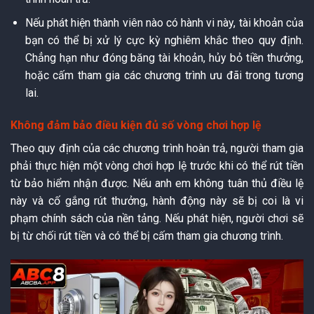
Nếu phát hiện thành viên nào có hành vi này, tài khoản của
bạn có thể bị xử lý cực kỳ nghiêm khắc theo quy định.
Chẳng hạn như đóng băng tài khoản, hủy bỏ tiền thưởng,
hoặc cấm tham gia các chương trình ưu đãi trong tương
lai.
Không đảm bảo điều kiện đủ số vòng chơi hợp lệ
Theo quy định của các chương trình hoàn trả, người tham gia
phải thực hiện một vòng chơi hợp lệ trước khi có thể rút tiền
từ bảo hiểm nhận được. Nếu anh em không tuân thủ điều lệ
này và cố gắng rút thưởng, hành động này sẽ bị coi là vi
phạm chính sách của nền tảng. Nếu phát hiện, người chơi sẽ
bị từ chối rút tiền và có thể bị cấm tham gia chương trình.