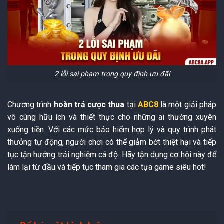
2 lỗi sai phạm trong quy định ưu đãi
Chương trình
hoàn trả cược thua
tại
ABC8
là một giải pháp
vô cùng hữu ích và thiết thực cho những ai thường xuyên
xuống tiền. Với các mức bảo hiểm hợp lý và quy trình phát
thưởng tự động, người chơi có thể giảm bớt thiệt hại và tiếp
tục tận hưởng trải nghiệm cá độ. Hãy tận dụng cơ hội này để
làm lại từ đầu và tiếp tục tham gia các tựa game siêu hot!