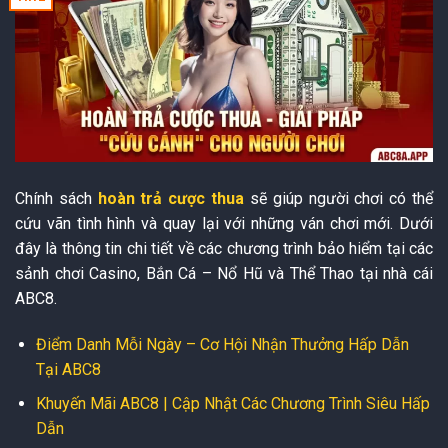
Chính sách
hoàn trả cược thua
sẽ giúp người chơi có thể
cứu vãn tình hình và quay lại với những ván chơi mới. Dưới
đây là thông tin chi tiết về các chương trình bảo hiểm tại các
sảnh chơi Casino, Bắn Cá – Nổ Hũ và Thể Thao tại nhà cái
ABC8.
Điểm Danh Mỗi Ngày – Cơ Hội Nhận Thưởng Hấp Dẫn
Tại ABC8
Khuyến Mãi ABC8 | Cập Nhật Các Chương Trình Siêu Hấp
Dẫn