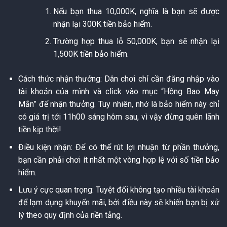
Nếu bạn thua 10,000K, nghĩa là bạn sẽ được
nhận lại 300K tiền bảo hiểm.
Trường hợp thua lỗ 50,000K, bạn sẽ nhận lại
1,500K tiền bảo hiểm.
Cách thức nhận thưởng: Dân chơi chỉ cần đăng nhập vào
tài khoản của mình và click vào mục “Hồng Bao May
Mắn” để nhận thưởng. Tuy nhiên, nhớ là bảo hiểm này chỉ
có giá trị tới 11h00 sáng hôm sau, vì vậy đừng quên lãnh
tiền kịp thời!
Điều kiện nhận: Để có thể rút lợi nhuận từ phần thưởng,
bạn cần phải chơi ít nhất một vòng hợp lệ với số tiền bảo
hiểm.
Lưu ý cực quan trọng: Tuyệt đối không tạo nhiều tài khoản
để lạm dụng khuyến mãi, bởi điều này sẽ khiến bạn bị xử
lý theo quy định của nền tảng.