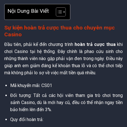
Nội Dung Bài Viết
Sự kiện hoàn trả cược thua cho chuyên mục
Casino
Đầu tiên, phải kể đến chương trình
hoàn trả cược thua
khi
chơi Casino tại hệ thống. Đây chính là phao cứu sinh cho
những thành viên nào gặp phải vận đen trong ngày. Điều này
giúp anh em giảm đáng kể khoản thua lỗ và có thể chơi tiếp
mà không phải lo sợ về việc mất tiền quá nhiều.
Mã khuyến mãi: CS01
Đối tượng: Tất cả các hội viên tham gia trò chơi trong
sảnh Casino, dù là mới hay cũ, đều có thể nhận ngay tiền
bảo hiểm lên đến 3%.
Quy đổi hoàn trả: