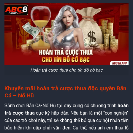
Hoàn trả cược thua cho tín đồ cờ bạc
Khuyến mãi hoàn trả cược thua độc quyền Bắn
Cá – Nổ Hũ
Sảnh chơi Bắn Cá-Nổ Hũ tại đây cũng có chương trình
hoàn
trả cược thua
cực kỳ hấp dẫn. Nếu bạn là một “con nghiện”
của các trò chơi này, thì sẽ không thể bỏ qua cơ hội nhận tiền
bảo hiểm khi gặp phải vận đen. Cụ thể, nếu anh em thua lỗ