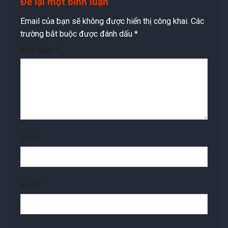
Để lại một bình luận
Email của bạn sẽ không được hiển thị công khai.
Các
trường bắt buộc được đánh dấu
*
Bình luận
*
Tên
*
Email
*