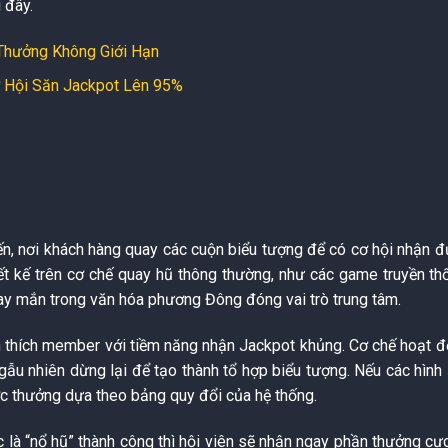
 đây.
Thưởng Không Giới Hạn
 Hội Săn Jackpot Lên 95%
uyến, nơi khách hàng quay các cuộn biểu tượng để có cơ hội nhận 
t kế trên cơ chế quay hũ thông thường, như các game truyền th
ay mắn trong văn hóa phương Đông đóng vai trò trung tâm.
ch thích member với tiềm năng nhận Jackpot khủng. Cơ chế hoạt 
ẫu nhiên dừng lại để tạo thành tổ hợp biểu tượng. Nếu các hình
ợc thưởng dựa theo bảng quy đổi của hệ thống.
c là “nổ hũ” thành công thì hội viên sẽ nhận ngay phần thưởng cự