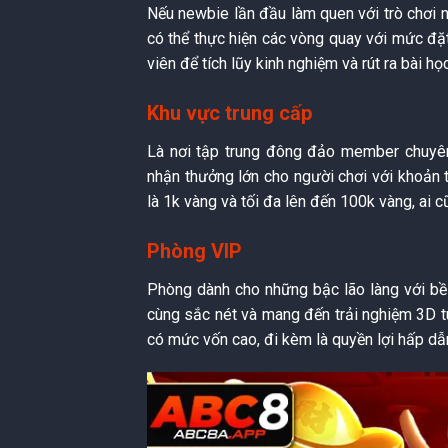
Nếu newbie lần đầu làm quen với trò chơi n
có thể thực hiện các vòng quay với mức đặt 
viên để tích lũy kinh nghiệm và rút ra bài h
Khu vực trung cấp
Là nơi tập trung đông đảo member chuyê
nhận thưởng lớn cho người chơi với khoản tí
là 1k vàng và tối đa lên đến 100k vàng, ai c
Phòng VIP
Phòng dành cho những bậc lão làng với bề
cùng sắc nét và mang đến trải nghiệm 3D tu
có mức vốn cao, đi kèm là quyền lợi hấp dẫ