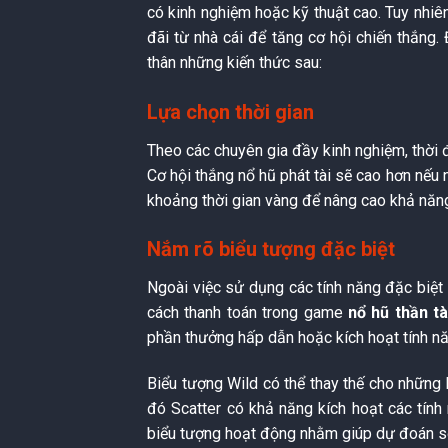
có kinh nghiệm hoặc kỹ thuật cao. Tuy nhi
đãi từ nhà cái để tăng cơ hội chiến thắng
thân những kiến thức sau:
Lựa chọn thời gian
Theo các chuyên gia đầy kinh nghiệm, thời 
Cơ hội thắng nổ hũ phát tài sẽ cao hơn nếu
khoảng thời gian vàng để nâng cao khả năn
Nắm rõ biểu tượng đặc biệt
Ngoài việc sử dụng các tính năng đặc biệt 
cách thanh toán trong game
nổ hũ thần tà
phần thưởng hấp dẫn hoặc kích hoạt tính n
Biểu tượng Wild có thể thay thế cho những 
đó Scatter có khả năng kích hoạt các tính
biểu tượng hoạt động nhằm giúp dự đoán số 