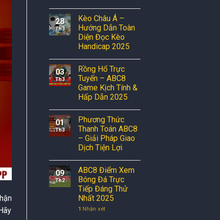
Kèo Châu Á –
28
Hướng Dẫn Toàn
Th3
Diện Đọc Kèo
Handicap 2025
Rồng Hổ Trực
03
Tuyến – ABC8
Th3
Game Kịch Tính &
Hấp Dẫn 2025
Phương Thức
01
Thanh Toán ABC8
Th3
– Giải Pháp Giao
Dịch Tiện Lợi
ABC8 Điểm Xem
09
Bóng Đá Trực
Th2
Tiếp Đáng Thử
Nhất 2025
nhận
1
Nhận xét
 Hãy