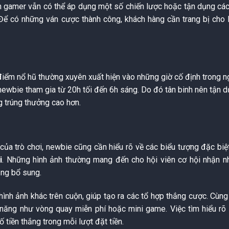
ên gamer vẫn có thể áp dụng một số chiến lược hoặc tận dụng cá
. Để có những ván cược thành công, khách hàng cần trang bị cho
điểm nổ hũ thường xuyên xuất hiện vào những giờ cố định trong n
 newbie tham gia từ 20h tối đến 6h sáng. Do đó tân binh nên tận 
g trúng thưởng cao hơn.
của trò chơi, newbie cũng cần hiểu rõ về các biểu tượng đặc biệ
i
. Những hình ảnh thường mang đến cho hội viên cơ hội nhận n
ăng bổ sung.
hình ảnh khác trên cuộn, giúp tạo ra các tổ hợp thắng cược. Cùng
 năng như vòng quay miễn phí hoặc mini game. Việc tìm hiểu rõ
tiền thắng trong mỗi lượt đặt tiền.