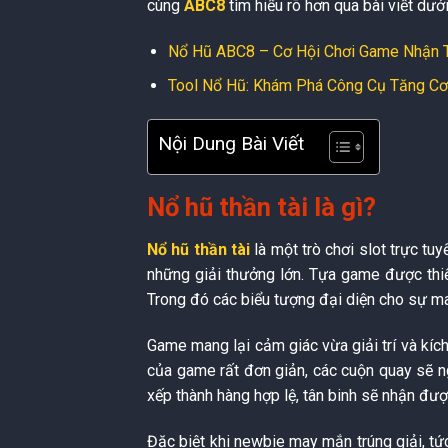
cùng
ABC8
tìm hiểu rõ hơn qua bài viết dưới
Nổ Hũ ABC8 – Cơ Hội Chơi Game Nhận 
Tool Nổ Hũ: Khám Phá Công Cụ Tăng Cơ
Nội Dung Bài Viết
Nổ hũ thần tài là gì?
Nổ hũ thần tài
là một trò chơi slot trực t
những giải thưởng lớn. Tựa game được thiế
Trong đó các biểu tượng đại diện cho sự m
Game mang lại cảm giác vừa giải trí và kí
của game rất đơn giản, các cuộn quay sẽ ng
xếp thành hàng hợp lệ, tân binh sẽ nhận đư
Đặc biệt khi newbie may mắn trúng giải, tứ