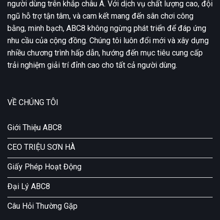
người dùng trên khắp châu Á. Với dịch vụ chất lượng cao, đội
ngũ hỗ trợ tận tâm, và cam kết mang đến sân chơi công
bằng, minh bạch, ABC8 không ngừng phát triển để đáp ứng
nhu cầu của cộng đồng. Chúng tôi luôn đổi mới và xây dựng
nhiều chương trình hấp dẫn, hướng đến mục tiêu cung cấp
trải nghiệm giải trí đỉnh cao cho tất cả người dùng.
VỀ CHÚNG TÔI
Giới Thiệu ABC8
CEO TRIỆU SƠN HÀ
Giấy Phép Hoạt Động
Đại Lý ABC8
Câu Hỏi Thường Gặp