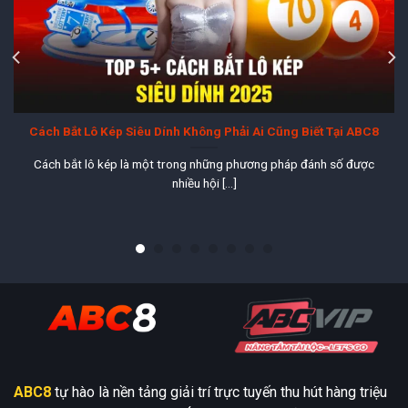
Cách Bắt Lô Kép Siêu Dính Không Phải Ai Cũng Biết Tại ABC8
Cách bắt lô kép là một trong những phương pháp đánh số được
nhiều hội [...]
ABC8
tự hào là nền tảng giải trí trực tuyến thu hút hàng triệu