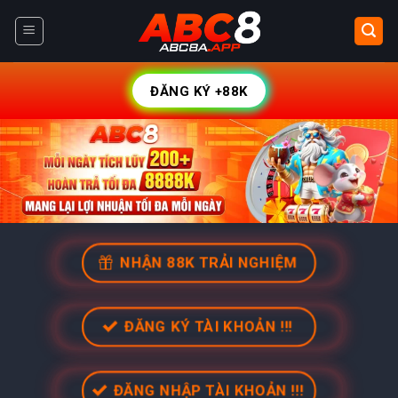
Chuyển
đến
nội
dung
ĐĂNG KÝ +88K
NHẬN 88K TRẢI NGHIỆM
ĐĂNG KÝ TÀI KHOẢN !!!
ĐĂNG NHẬP TÀI KHOẢN !!!