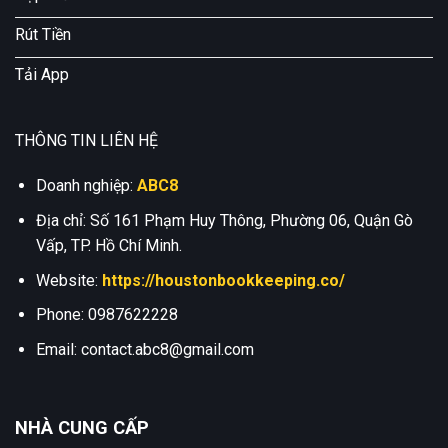
Rút Tiền
Tải App
THÔNG TIN LIÊN HỆ
Doanh nghiệp:
ABC8
Địa chỉ: Số 161 Phạm Huy Thông, Phường 06, Quận Gò
Vấp, TP. Hồ Chí Minh.
Website:
https://houstonbookkeeping.co/
Phone:
0987622228
Email:
contact.abc8@gmail.com
NHÀ CUNG CẤP