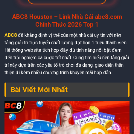
ABC8 Houston – Link Nhà Cái abc8.com
Chính Thức 2026 Top 1
ABC8
đã khẳng định vị thế của một nhà cái uy tín với nền
tảng giải trí trực tuyến chất lượng đạt hơn 1 triệu thành viên.
Hệ thống website tích hợp đầy đủ tính năng nổi bật đem
đến trải nghiệm cá cược tốt nhất. Cùng tìm hiểu nền tảng giải
trí này dựa trên các yếu tố trò chơi đa dạng, giao diện thân
thiện đi kèm nhiều chương trình khuyến mãi hấp dẫn.
Bài Viết Mới Nhất