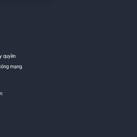
y quyền.
 công mạng.
m: