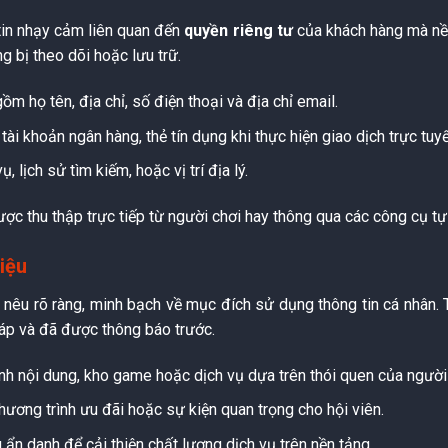
 tin nhạy cảm liên quan đến
quyền riêng tư
của khách hàng mà nền
 bị theo dõi hoặc lưu trữ.
m họ tên, địa chỉ, số điện thoại và địa chỉ email.
 tài khoản ngân hàng, thẻ tín dụng khi thực hiện giao dịch trực tuyế
, lịch sử tìm kiếm, hoặc vị trí địa lý.
ược thu thập trực tiếp từ người chơi hay thông qua các công cụ t
iệu
h nêu rõ ràng, minh bạch về mục đích sử dụng thông tin cá nhân.
áp và đã được thông báo trước.
ỉnh nội dung, kho game hoặc dịch vụ dựa trên thói quen của người
hương trình ưu đãi hoặc sự kiện quan trọng cho hội viên.
 ẩn danh để cải thiện chất lượng dịch vụ trên nền tảng.