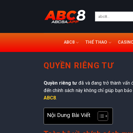
Chuyển
đến
nội
dung
ABC8
THỂ THAO
CASIN
QUYỀN RIÊNG TƯ
Quyền riêng tư
đã và đang trở thành vấn đ
đến chính sách này không chỉ giúp bạn bảo v
ABC8
.
Nội Dung Bài Viết