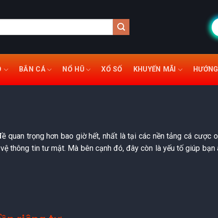
O
BẮN CÁ
NỔ HŨ
XỔ SỐ
KHUYẾN MÃI
HƯỚNG
ề quan trọng hơn bao giờ hết, nhất là tại các nền tảng cá cược o
ệ thông tin tư mật. Mà bên cạnh đó, đây còn là yếu tố giúp bạn a