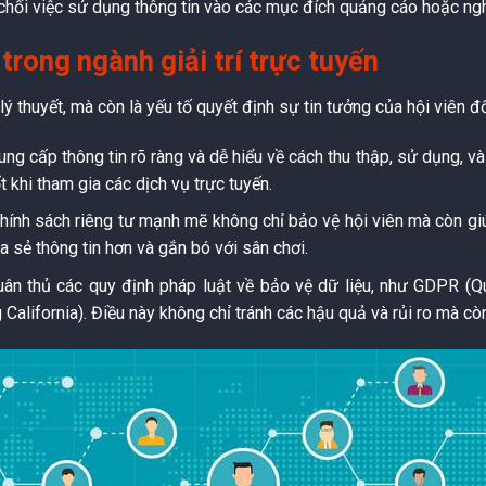
 chối việc sử dụng thông tin vào các mục đích quảng cáo hoặc ng
 trong ngành giải trí trực tuyến
lý thuyết, mà còn là yếu tố quyết định sự tin tưởng của hội viên đ
g cấp thông tin rõ ràng và dễ hiểu về cách thu thập, sử dụng, và
 khi tham gia các dịch vụ trực tuyến.
hính sách riêng tư mạnh mẽ không chỉ bảo vệ hội viên mà còn giú
a sẻ thông tin hơn và gắn bó với sân chơi.
uân thủ các quy định pháp luật về bảo vệ dữ liệu, như GDPR (Q
alifornia). Điều này không chỉ tránh các hậu quả và rủi ro mà còn