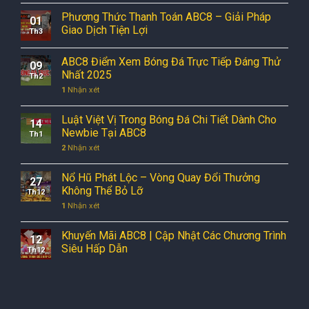
Phương Thức Thanh Toán ABC8 – Giải Pháp
01
Giao Dịch Tiện Lợi
Th3
ABC8 Điểm Xem Bóng Đá Trực Tiếp Đáng Thử
09
Nhất 2025
Th2
1
Nhận xét
Luật Việt Vị Trong Bóng Đá Chi Tiết Dành Cho
14
Newbie Tại ABC8
Th1
2
Nhận xét
Nổ Hũ Phát Lộc – Vòng Quay Đổi Thưởng
27
Không Thể Bỏ Lỡ
Th12
1
Nhận xét
Khuyến Mãi ABC8 | Cập Nhật Các Chương Trình
12
Siêu Hấp Dẫn
Th12