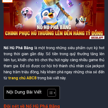
Nổ Hũ Phá Băng
là một trong những siêu phẩm cực kỳ hot
trong thời gian gần đây. Số tiền trong quỹ thưởng tăng lên
liên tục, khiến cho trò chơi thu hút ngày càng nhiều game thủ
tham gia. Để có được cơ hội trở thành chủ nhân của jackpot
hàng trăm triệu đồng, hãy khám phá ngay những chia sẻ đến
từ
trang chủ ABC8
trong bài viết này.
Nội Dung Bài Viết
Đôi nét về Nổ Hũ Phá Băng