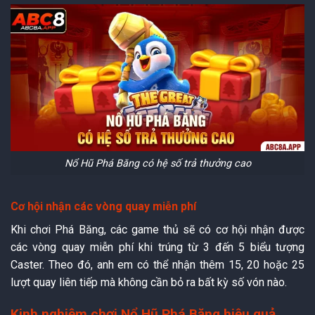
Nổ Hũ Phá Băng có hệ số trả thưởng cao
Cơ hội nhận các vòng quay miễn phí
Khi chơi Phá Băng, các game thủ sẽ có cơ hội nhận được
các vòng quay miễn phí khi trúng từ 3 đến 5 biểu tượng
Caster. Theo đó, anh em có thể nhận thêm 15, 20 hoặc 25
lượt quay liên tiếp mà không cần bỏ ra bất kỳ số vón nào.
Kinh nghiệm chơi Nổ Hũ Phá Băng hiệu quả