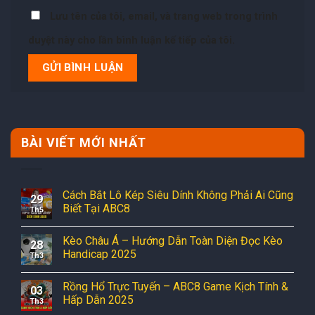
Lưu tên của tôi, email, và trang web trong trình
duyệt này cho lần bình luận kế tiếp của tôi.
BÀI VIẾT MỚI NHẤT
Cách Bắt Lô Kép Siêu Dính Không Phải Ai Cũng
29
Biết Tại ABC8
Th5
Kèo Châu Á – Hướng Dẫn Toàn Diện Đọc Kèo
28
Handicap 2025
Th3
Rồng Hổ Trực Tuyến – ABC8 Game Kịch Tính &
03
Hấp Dẫn 2025
Th3