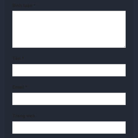
Bình luận
*
Tên
*
Email
*
Trang web