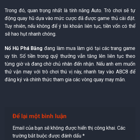
Trong đó, quan trọng nhất là tính năng Auto. Trò chơi sẽ tự
động quay hũ dựa vào mức cược đã được game thủ cài đặt.
Tuy nhiên, nếu không để ý tài khoản liên tục, tiền vốn có thể
sẽ hao hụt nhanh chóng.
Nổ Hũ Phá Băng
đang làm mưa làm gió tại các trang game
uy tín. Số tiền trong quỹ thưởng vẫn tăng lên liên tục theo
từng giờ và đang chờ chủ nhân đến nhận. Nếu anh em muốn
thử vận may với trò chơi thú vị này, nhanh tay vào ABC8 để
đăng ký và chính thức tham gia các vòng quay may mắn.
Để lại một bình luận
Email của bạn sẽ không được hiển thị công khai.
Các
trường bắt buộc được đánh dấu
*