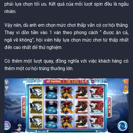
phải lựa chọn tối ưu. Kết quả của mỗi lượt spin đều là ngẫu
nhiên.
Vậy nên, dù anh em chọn mức chơi thấp vẫn có cơ hội thắng.
Thay vì dồn tiền vào 1 ván theo phong cách “ được ăn cả,
ngã về không”, hội viên hãy lựa chọn mức chơi từ thấp nhất
đến cao nhất để thử nghiệm.
Có thêm một lượt quay, đồng nghĩa với việc khách hàng có
thêm một cơ hội trúng thưởng lớn.