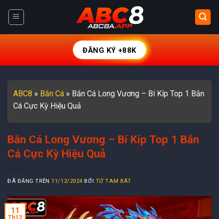
Chuyển
đến
nội
dung
ĐĂNG KÝ +88K
ABC8
»
Bắn Cá
»
Bắn Cá Long Vương – Bí Kíp Top 1 Bắn
Cá Cực Kỳ Hiệu Quả
Bắn Cá Long Vương – Bí Kíp Top 1 Bắn
Cá Cực Kỳ Hiệu Quả
ĐÃ ĐĂNG TRÊN
11/12/2024
BỞI
TỨ TAM BÁT
11
Th12