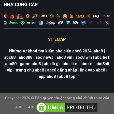
NHÀ CUNG CẤP
SITEMAP
Những từ khoá tìm kiếm phổ biến abc8 2024: abc8 |
abc88 |
abc8
88 | abc news |
abc8
vin | abc8 win | abc bet|
abc80 | game
abc8 | abc là gì | abc like | abc rn | abc8h5
vip | trang chủ abc8 | abc8 đăng nhập | link vào abc8 |
app abc8 | abc8 top
Copyright 2026 ©
Bản quyền thuộc trang chủ chính thức của
ABC8 - 438