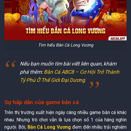
Tìm hiểu Bắn Cá Long Vương
Nếu bạn muốn tìm bài viết liên quan, khám
phá thêm:
Bắn Cá ABC8 – Cơ Hội Trở Thành
Tỷ Phú Ở Thế Giới Đại Dương
Sự hấp dẫn của game bắn cá
Trên thị trường xuất hiện ngày càng nhiều game bắn cá khác
nhau. Nhưng trò chơi vẫn là lựa chọn số 1 của hàng nghìn
người. Bởi,
Bắn Cá Long Vương
đem đến nhiều trải nghiệm