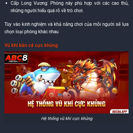
Cấp Long Vương: Phòng này phù hợp với các cao thủ,
những người hiểu quá rõ về trò chơi.
Tùy vào kinh nghiệm và khả năng chơi của mỗi người sẽ lựa
chọn loại phòng khác nhau.
Vũ khí bắn cá cực khủng
Hệ thống vũ khí cực khủng