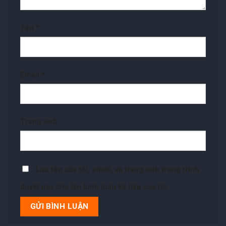
Tên
*
Email
*
Trang web
Lưu tên của tôi, email, và trang web trong trình
duyệt này cho lần bình luận kế tiếp của tôi.