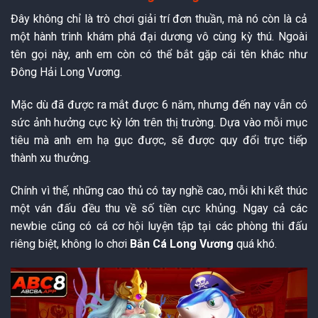
Đây không chỉ là trò chơi giải trí đơn thuần, mà nó còn là cả
một hành trình khám phá đại dương vô cùng kỳ thú. Ngoài
tên gọi này, anh em còn có thể bắt gặp cái tên khác như
Đông Hải Long Vương.
Mặc dù đã được ra mắt được 6 năm, nhưng đến nay vẫn có
sức ảnh hưởng cực kỳ lớn trên thị trường. Dựa vào mỗi mục
tiêu mà anh em hạ gục được, sẽ được quy đổi trực tiếp
thành xu thưởng.
Chính vì thế, những cao thủ có tay nghề cao, mỗi khi kết thúc
một ván đấu đều thu về số tiền cực khủng. Ngay cả các
newbie cũng có cá cơ hội luyện tập tại các phòng thi đấu
riêng biệt, không lo chơi
Bắn Cá Long Vương
quá khó.