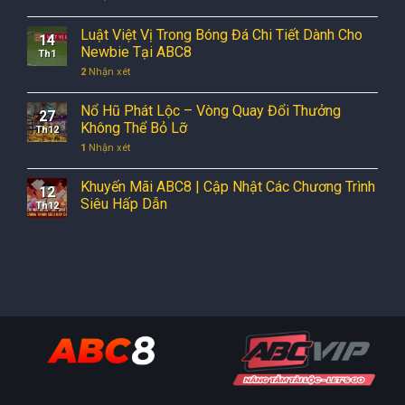
Luật Việt Vị Trong Bóng Đá Chi Tiết Dành Cho
14
Newbie Tại ABC8
Th1
2
Nhận xét
Nổ Hũ Phát Lộc – Vòng Quay Đổi Thưởng
27
Không Thể Bỏ Lỡ
Th12
1
Nhận xét
Khuyến Mãi ABC8 | Cập Nhật Các Chương Trình
12
Siêu Hấp Dẫn
Th12