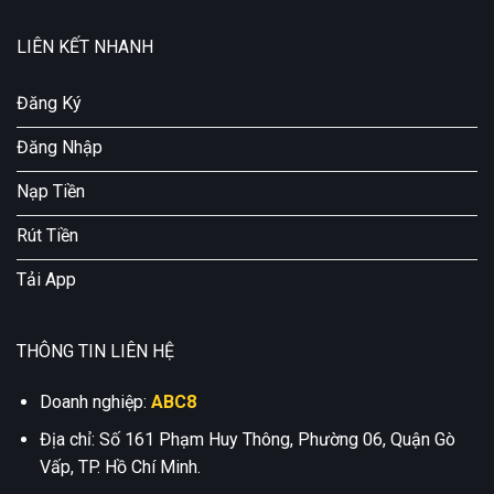
LIÊN KẾT NHANH
Đăng Ký
Đăng Nhập
Nạp Tiền
Rút Tiền
Tải App
THÔNG TIN LIÊN HỆ
Doanh nghiệp:
ABC8
Địa chỉ: Số 161 Phạm Huy Thông, Phường 06, Quận Gò
Vấp, TP. Hồ Chí Minh.