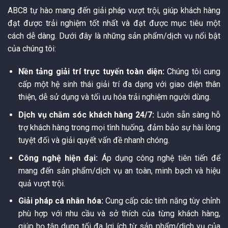
ABC8 tự hào mang đến giải pháp vượt trội, giúp khách hàng
đạt được trải nghiệm tốt nhất và đạt được mục tiêu một
cách dễ dàng. Dưới đây là những sản phẩm/dịch vụ nổi bật
của chúng tôi:
Nền tảng giải trí trực tuyến toàn diện:
Chúng tôi cung
cấp một hệ sinh thái giải trí đa dạng với giao diện thân
thiện, dễ sử dụng và tối ưu hóa trải nghiệm người dùng.
Dịch vụ chăm sóc khách hàng 24/7:
Luôn sẵn sàng hỗ
trợ khách hàng trong mọi tình huống, đảm bảo sự hài lòng
tuyệt đối và giải quyết vấn đề nhanh chóng.
Công nghệ hiện đại:
Áp dụng công nghệ tiên tiến để
mang đến sản phẩm/dịch vụ an toàn, minh bạch và hiệu
quả vượt trội.
Giải pháp cá nhân hóa:
Cung cấp các tính năng tùy chỉnh
phù hợp với nhu cầu và sở thích của từng khách hàng,
giúp họ tận dụng tối đa lợi ích từ sản phẩm/dịch vụ của