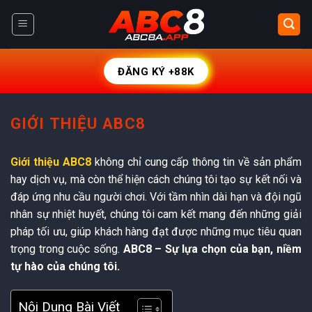
Chuyển
đến
nội
dung
ĐĂNG KÝ +88K
GIỚI THIỆU ABC8
Giới thiệu ABC8
không chỉ cung cấp thông tin về sản phẩm
hay dịch vụ, mà còn thể hiện cách chúng tôi tạo sự kết nối và
đáp ứng nhu cầu người chơi. Với tầm nhìn dài hạn và đội ngũ
nhân sự nhiệt huyết, chúng tôi cam kết mang đến những giải
pháp tối ưu, giúp khách hàng đạt được những mục tiêu quan
trọng trong cuộc sống.
ABC8 – Sự lựa chọn của bạn, niềm
tự hào của chúng tôi.
Nội Dung Bài Viết