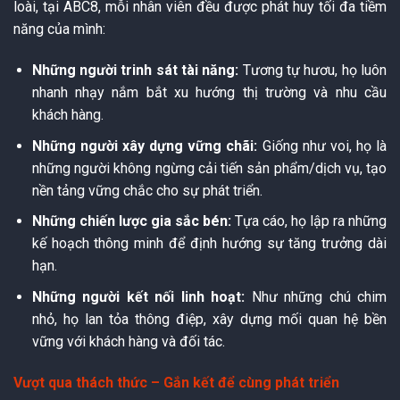
loài, tại ABC8, mỗi nhân viên đều được phát huy tối đa tiềm
năng của mình:
Những người trinh sát tài năng:
Tương tự hươu, họ luôn
nhanh nhạy nắm bắt xu hướng thị trường và nhu cầu
khách hàng.
Những người xây dựng vững chãi:
Giống như voi, họ là
những người không ngừng cải tiến sản phẩm/dịch vụ, tạo
nền tảng vững chắc cho sự phát triển.
Những chiến lược gia sắc bén:
Tựa cáo, họ lập ra những
kế hoạch thông minh để định hướng sự tăng trưởng dài
hạn.
Những người kết nối linh hoạt:
Như những chú chim
nhỏ, họ lan tỏa thông điệp, xây dựng mối quan hệ bền
vững với khách hàng và đối tác.
Vượt qua thách thức – Gắn kết để cùng phát triển