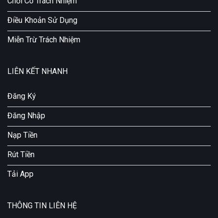
Chơi Có Trách Nhiệm
Điều Khoản Sử Dụng
Miễn Trừ Trách Nhiệm
LIÊN KẾT NHANH
Đăng Ký
Đăng Nhập
Nạp Tiền
Rút Tiền
Tải App
THÔNG TIN LIÊN HỆ