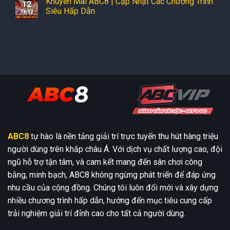
Khuyến Mãi ABC8 | Cập Nhật Các Chương Trình
12
Siêu Hấp Dẫn
Th12
ABC8
tự hào là nền tảng giải trí trực tuyến thu hút hàng triệu
người dùng trên khắp châu Á. Với dịch vụ chất lượng cao, đội
ngũ hỗ trợ tận tâm, và cam kết mang đến sân chơi công
bằng, minh bạch, ABC8 không ngừng phát triển để đáp ứng
nhu cầu của cộng đồng. Chúng tôi luôn đổi mới và xây dựng
nhiều chương trình hấp dẫn, hướng đến mục tiêu cung cấp
trải nghiệm giải trí đỉnh cao cho tất cả người dùng.