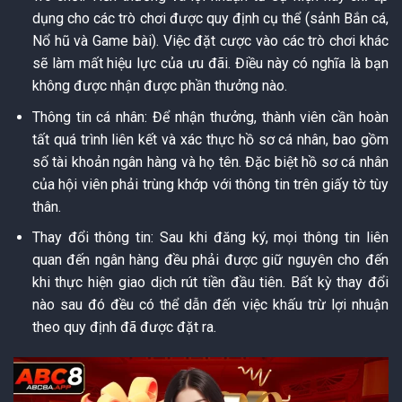
dụng cho các trò chơi được quy định cụ thể (sảnh Bắn cá,
Nổ hũ và Game bài). Việc đặt cược vào các trò chơi khác
sẽ làm mất hiệu lực của ưu đãi. Điều này có nghĩa là bạn
không được nhận được phần thưởng nào.
Thông tin cá nhân: Để nhận thưởng, thành viên cần hoàn
tất quá trình liên kết và xác thực hồ sơ cá nhân, bao gồm
số tài khoản ngân hàng và họ tên. Đặc biệt hồ sơ cá nhân
của hội viên phải trùng khớp với thông tin trên giấy tờ tùy
thân.
Thay đổi thông tin: Sau khi đăng ký, mọi thông tin liên
quan đến ngân hàng đều phải được giữ nguyên cho đến
khi thực hiện giao dịch rút tiền đầu tiên. Bất kỳ thay đổi
nào sau đó đều có thể dẫn đến việc khấu trừ lợi nhuận
theo quy định đã được đặt ra.