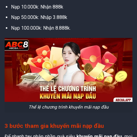
Nạp 10.000k: Nhận 888k
Nạp 50.000k: Nhập 3.888k
Nạp 100.000k: Nhận 8.888k.
Thể lệ chương trình khuyến mãi nạp đầu
3 bước tham gia khuyến mãi nạp đầu
Để nhanh tay nhận phần quà siêu
khuyến mãi nạp đầu
, mọi