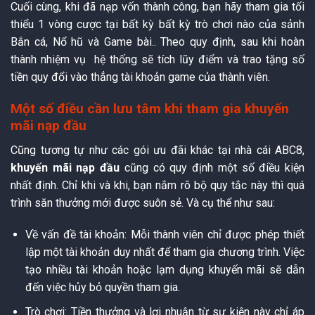
Cuối cùng, khi đã nạp vốn thành công, bạn hãy tham gia tối
thiểu 1 vòng cược tại bất kỳ bất kỳ trò chơi nào của sảnh
Bắn cá, Nổ hũ và Game bài.. Theo quy định, sau khi hoàn
thành nhiệm vụ hệ thống sẽ tích lũy điểm và trao tặng số
tiền quy đổi vào thẳng tài khoản game của thành viên.
Một số điều cần lưu tâm khi tham gia khuyến
mãi nạp đầu
Cũng tương tự như các gói ưu đãi khác tại nhà cái ABC8,
khuyến mãi nạp đầu
cũng có quy định một số điều kiện
nhất định. Chỉ khi và khi, bạn nắm rõ bộ quy tắc này thì quá
trình săn thưởng mới được suôn sẻ. Và cụ thể như sau:
Về vấn đề tài khoản: Mỗi thành viên chỉ được phép thiết
lập một tài khoản duy nhất để tham gia chương trình. Việc
tạo nhiều tài khoản hoặc lạm dụng khuyến mãi sẽ dẫn
đến việc hủy bỏ quyền tham gia.
Trò chơi: Tiền thưởng và lợi nhuận từ sự kiện này chỉ áp