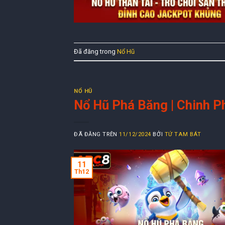
Đã đăng trong
Nổ Hũ
NỔ HŨ
Nổ Hũ Phá Băng | Chinh 
ĐÃ ĐĂNG TRÊN
11/12/2024
BỞI
TỨ TAM BÁT
11
Th12