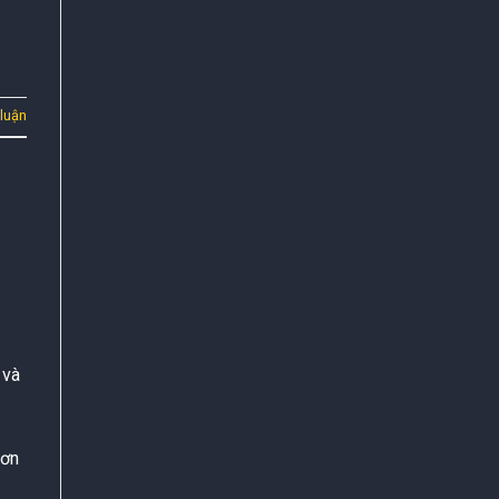
 luận
 và
hơn