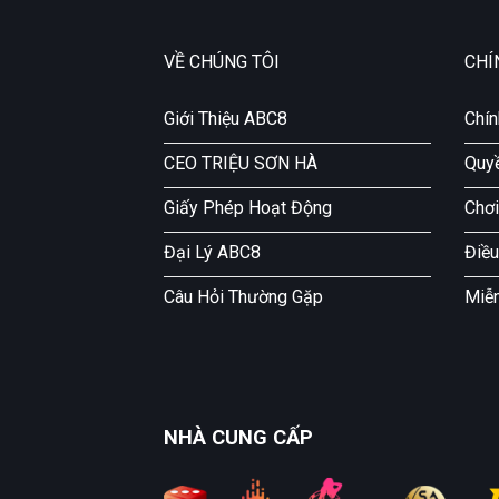
VỀ CHÚNG TÔI
CHÍ
Giới Thiệu ABC8
Chí
CEO TRIỆU SƠN HÀ
Quy
Giấy Phép Hoạt Động
Chơi
Đại Lý ABC8
Điề
Câu Hỏi Thường Gặp
Miễn
NHÀ CUNG CẤP