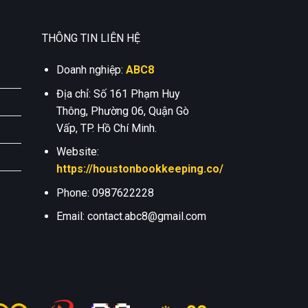
THÔNG TIN LIÊN HỆ
Doanh nghiệp:
ABC8
Địa chỉ: Số 161 Phạm Huy
Thông, Phường 06, Quận Gò
Vấp, TP. Hồ Chí Minh.
Website:
https://houstonbookkeeping.co/
Phone:
0987622228
Email:
contact.abc8@gmail.com