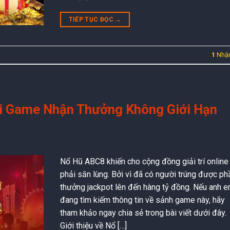
TIẾP TỤC ĐỌC
→
1
Nhận
i Game Nhận Thưởng Không Giới Hạn
Nổ Hũ ABC8 khiến cho cộng đồng giải trí online
phải săn lùng. Bởi vì đã có người trúng được ph
thưởng jackpot lên đến hàng tỷ đồng. Nếu anh 
đang tìm kiếm thông tin về sảnh game này, hãy
tham khảo ngay chia sẻ trong bài viết dưới đây.
Giới thiệu về Nổ […]