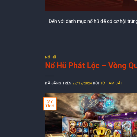
Đến với danh mục nổ hũ để có cơ hội trún
NỔ HŨ
Nổ Hũ Phát Lộc – Vòng Q
ĐÃ ĐĂNG TRÊN
27/12/2024
BỞI
TỨ TAM BÁT
27
Th12