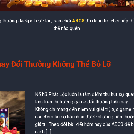
g thưởng Jackpot cực lớn, sân chơi
ABC8
đa dạng trò chơi hấp d
thể nào quên.
uay Đổi Thưởng Không Thể Bỏ Lỡ
Nổ hũ Phát Lộc luôn là tâm điểm thu hút sự qua
tâm trên thị trường game đổi thưởng hiện nay.
Không chỉ mang đến niềm vui giải trí, tựa game 
còn đem lại cơ hội nhận được những phần thưở
giá trị. Theo dõi bài viết hôm nay của ABC8 để b
cách […]