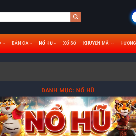
O
BẮN CÁ
NỔ HŨ
XỔ SỐ
KHUYẾN MÃI
HƯỚNG
DANH MỤC:
NỔ HŨ