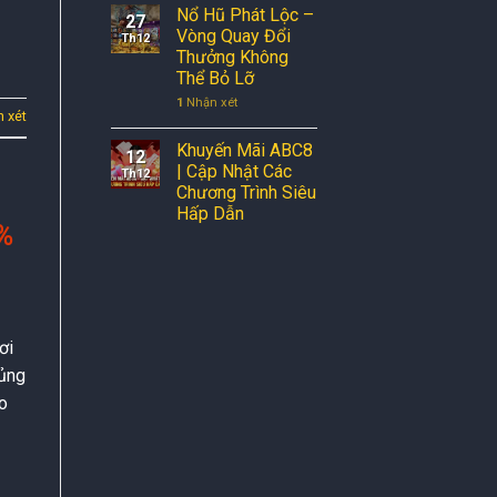
Nổ Hũ Phát Lộc –
27
Vòng Quay Đổi
Th12
Thưởng Không
Thể Bỏ Lỡ
1
Nhận xét
 xét
Khuyến Mãi ABC8
12
| Cập Nhật Các
Th12
Chương Trình Siêu
Hấp Dẫn
%
ơi
hủng
lo