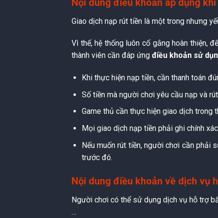
Nội dung điều khoản áp dụng khi 
Giao dịch nạp rút tiền là một trong nhưng y
Vì thế, hệ thống luôn cố gắng hoàn thiện, đ
thành viên cần đáp ứng
điều khoản sử dụ
Khi thực hiện nạp tiền, cần thanh toán đú
Số tiền mà người chơi yêu cầu nạp và rú
Game thủ cần thực hiện giao dịch trong t
Mọi giao dịch nạp tiền phải ghi chính xá
Nếu muốn rút tiền, người chơi cần phải 
trước đó.
Nội dung điều khoản về dịch vụ h
Người chơi có thể sử dụng dịch vụ hỗ trợ bất
…