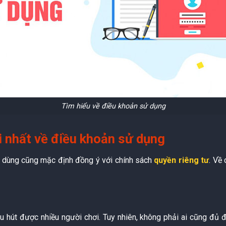
Tìm hiểu về điều khoản sử dụng
i nhất về điều khoản sử dụng
i dùng cũng mặc định đồng ý với chính sách
quyền riêng tư
. Về
 hút được nhiều người chơi. Tuy nhiên, không phải ai cũng đủ 