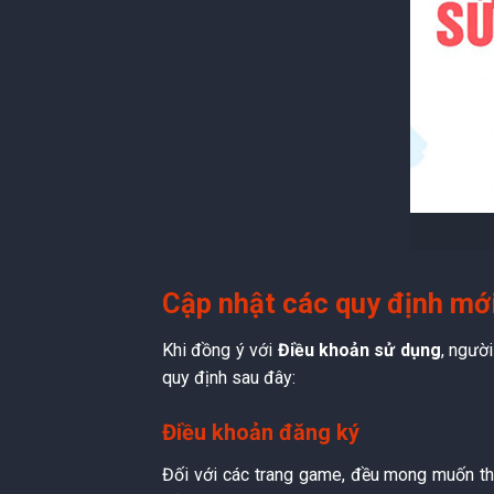
Cập nhật các quy định mớ
Khi đồng ý với
Điều khoản sử dụng
, ngườ
quy định sau đây:
Điều khoản đăng ký
Đối với các trang game, đều mong muốn thu