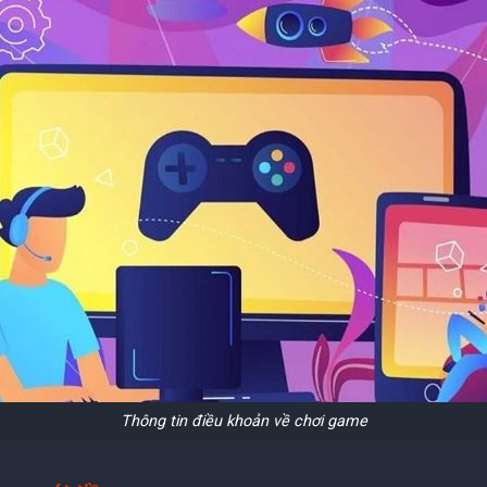
Thông tin điều khoản về chơi game