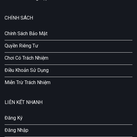
CHÍNH SÁCH
Chính Sách Bảo Mật
Quyền Riêng Tư
Chơi Có Trách Nhiệm
Điều Khoản Sử Dụng
Miễn Trừ Trách Nhiệm
LIÊN KẾT NHANH
Đăng Ký
Đăng Nhập