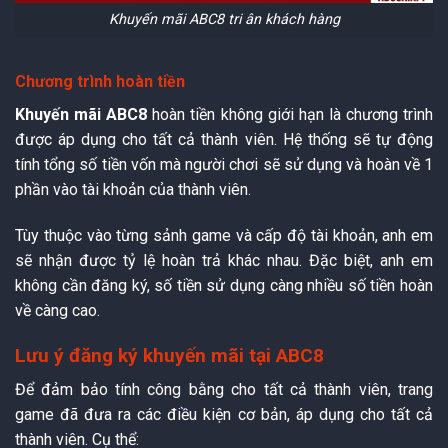
Khuyến mãi ABC8 tri ân khách hàng
Chương trình hoàn tiền
Khuyến mãi ABC8
hoàn tiền không giới hạn là chương trình
được áp dụng cho tất cả thành viên. Hệ thống sẽ tự động
tính tổng số tiền vốn mà người chơi sẽ sử dụng và hoàn về 1
phần vào tài khoản của thành viên.
Tùy thuộc vào từng sảnh game và cấp độ tài khoản, anh em
sẽ nhận được tỷ lệ hoàn trả khác nhau. Đặc biệt, anh em
không cần đăng ký, số tiền sử dụng càng nhiều số tiền hoàn
về càng cao.
Lưu ý đăng ký khuyến mãi tại ABC8
Để đảm bảo tính công bằng cho tất cả thành viên, trang
game đã đưa ra các điều kiện cơ bản, áp dụng cho tất cả
thành viên. Cụ thể: