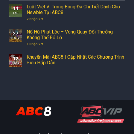
Luật Việt Vị Trong Bóng Đá Chi Tiết Dành Cho
14
Newbie Tại ABC8
Th1
2
Nhận xét
Nổ Hũ Phát Lộc – Vòng Quay Đổi Thưởng
27
Không Thể Bỏ Lỡ
Th12
1
Nhận xét
Khuyến Mãi ABC8 | Cập Nhật Các Chương Trình
12
Siêu Hấp Dẫn
Th12