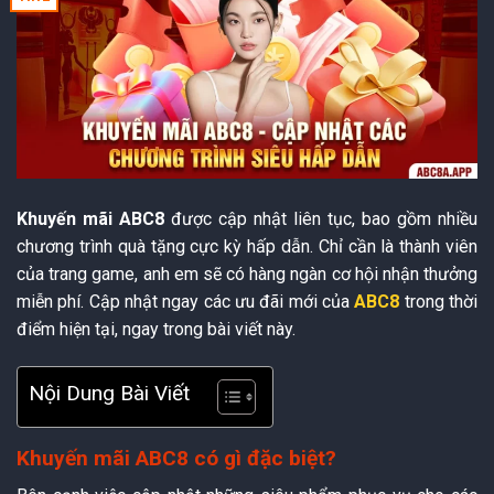
Khuyến mãi ABC8
được cập nhật liên tục, bao gồm nhiều
chương trình quà tặng cực kỳ hấp dẫn. Chỉ cần là thành viên
của trang game, anh em sẽ có hàng ngàn cơ hội nhận thưởng
miễn phí. Cập nhật ngay các ưu đãi mới của
ABC8
trong thời
điểm hiện tại, ngay trong bài viết này.
Nội Dung Bài Viết
Khuyến mãi ABC8 có gì đặc biệt?