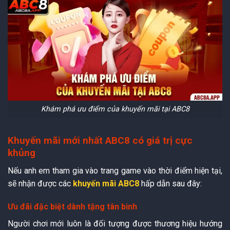
Khám phá ưu điểm của khuyến mãi tại ABC8
Khuyến mãi mới nhất ABC8 có giá trị cực
khủng
Nếu anh em tham gia vào trang game vào thời điểm hiện tại,
sẽ nhận được các
khuyến mãi ABC8
hấp dẫn sau đây:
Ưu đãi đặc biệt dành tặng tân binh
Người chơi mới luôn là đối tượng được thương hiệu hướng