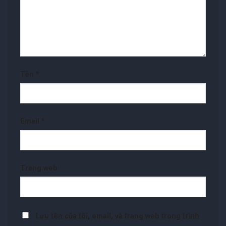
Tên
*
Email
*
Trang web
Lưu tên của tôi, email, và trang web trong trình