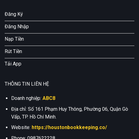
Đăng Ký
Đăng Nhập
Nạp Tiền
Rút Tiền
Tải App
THÔNG TIN LIÊN HỆ
Doanh nghiệp:
ABC8
Địa chỉ: Số 161 Phạm Huy Thông, Phường 06, Quận Gò
Vấp, TP. Hồ Chí Minh.
Website:
https://houstonbookkeeping.co/
Phone:
0987622228