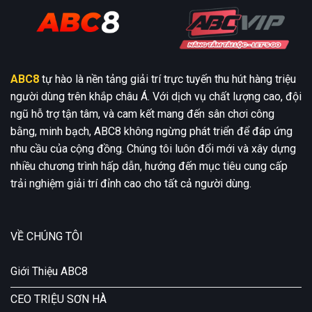
ABC8
tự hào là nền tảng giải trí trực tuyến thu hút hàng triệu
người dùng trên khắp châu Á. Với dịch vụ chất lượng cao, đội
ngũ hỗ trợ tận tâm, và cam kết mang đến sân chơi công
bằng, minh bạch, ABC8 không ngừng phát triển để đáp ứng
nhu cầu của cộng đồng. Chúng tôi luôn đổi mới và xây dựng
nhiều chương trình hấp dẫn, hướng đến mục tiêu cung cấp
trải nghiệm giải trí đỉnh cao cho tất cả người dùng.
VỀ CHÚNG TÔI
Giới Thiệu ABC8
CEO TRIỆU SƠN HÀ