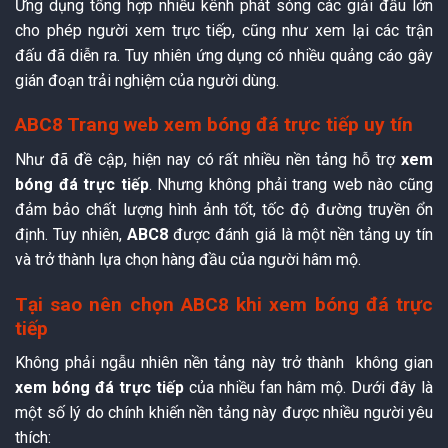
Ứng dụng tổng hợp nhiều kênh phát sóng các giải đấu lớn
cho phép người xem trực tiếp, cũng như xem lại các trận
đấu đã diễn ra. Tuy nhiên ứng dụng có nhiều quảng cáo gây
gián đoạn trải nghiệm của người dùng.
ABC8 Trang web xem bóng đá trực tiếp uy tín
Như đã đề cập, hiện nay có rất nhiều nền tảng hỗ trợ
xem
bóng đá trực tiếp
. Nhưng không phải trang web nào cũng
đảm bảo chất lượng hình ảnh tốt, tốc độ đường truyền ổn
định. Tuy nhiên,
ABC8
được đánh giá là một nền tảng uy tín
và trở thành lựa chọn hàng đầu của người hâm mộ.
Tại sao nên chọn ABC8 khi xem bóng đá trực
tiếp
Không phải ngẫu nhiên nền tảng này trở thành không gian
xem bóng đá trực tiếp
của nhiều fan hâm mộ. Dưới đây là
một số lý do chính khiến nền tảng này được nhiều người yêu
thích: