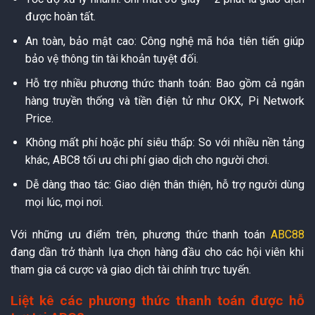
được hoàn tất.
An toàn, bảo mật cao: Công nghệ mã hóa tiên tiến giúp
bảo vệ thông tin tài khoản tuyệt đối.
Hỗ trợ nhiều phương thức thanh toán: Bao gồm cả ngân
hàng truyền thống và tiền điện tử như OKX, Pi Network
Price.
Không mất phí hoặc phí siêu thấp: So với nhiều nền tảng
khác, ABC8 tối ưu chi phí giao dịch cho người chơi.
Dễ dàng thao tác: Giao diện thân thiện, hỗ trợ người dùng
mọi lúc, mọi nơi.
Với những ưu điểm trên,
phương thức thanh toán
ABC88
đang dần trở thành lựa chọn hàng đầu cho các hội viên khi
tham gia cá cược và giao dịch tài chính trực tuyến.
Liệt kê các phương thức thanh toán được hỗ