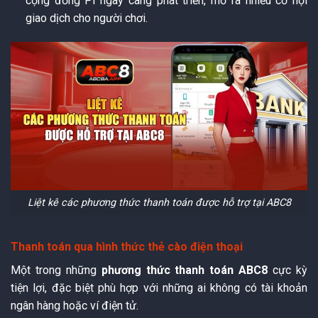
cộng đồng Pi ngày càng phát triển, mở ra nhiều cơ hội
giao dịch cho người chơi.
Liệt kê các phương thức thanh toán được hỗ trợ tại ABC8
Thanh toán qua hình thức thẻ cào điện thoại
Một trong những
phương thức thanh toán ABC8
cực kỳ
tiện lợi, đặc biệt phù hợp với những ai không có tài khoản
ngân hàng hoặc ví điện tử.