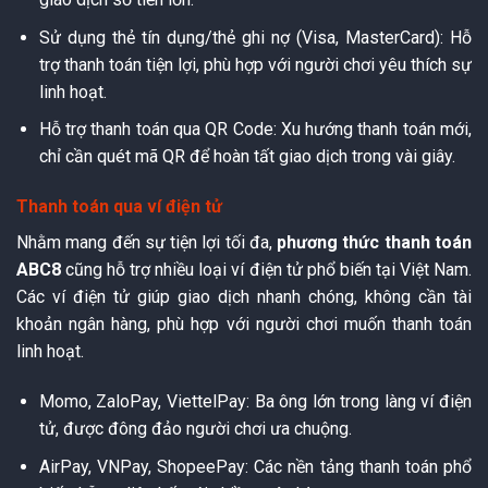
Sử dụng thẻ tín dụng/thẻ ghi nợ (Visa, MasterCard): Hỗ
trợ thanh toán tiện lợi, phù hợp với người chơi yêu thích sự
linh hoạt.
Hỗ trợ thanh toán qua QR Code: Xu hướng thanh toán mới,
chỉ cần quét mã QR để hoàn tất giao dịch trong vài giây.
Thanh toán qua ví điện tử
Nhằm mang đến sự tiện lợi tối đa,
phương thức thanh toán
ABC8
cũng hỗ trợ nhiều loại ví điện tử phổ biến tại Việt Nam.
Các ví điện tử giúp giao dịch nhanh chóng, không cần tài
khoản ngân hàng, phù hợp với người chơi muốn thanh toán
linh hoạt.
Momo, ZaloPay, ViettelPay: Ba ông lớn trong làng ví điện
tử, được đông đảo người chơi ưa chuộng.
AirPay, VNPay, ShopeePay: Các nền tảng thanh toán phổ