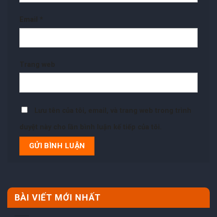
Email
*
Trang web
Lưu tên của tôi, email, và trang web trong trình
duyệt này cho lần bình luận kế tiếp của tôi.
BÀI VIẾT MỚI NHẤT