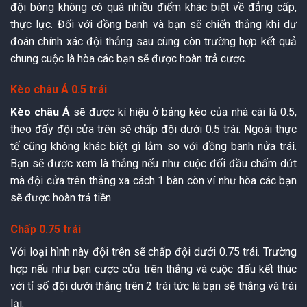
đội bóng không có quá nhiều điểm khác biệt về đẳng cấp,
thực lực. Đối với đồng banh và bạn sẽ chiến thắng khi dự
đoán chính xác đội thắng sau cùng còn trường hợp kết quả
chung cuộc là hòa các bạn sẽ được hoàn trả cược.
Kèo châu Á 0.5 trái
Kèo châu Á
sẽ được kí hiệu ở bảng kèo của nhà cái là 0.5,
theo đấy đội cửa trên sẽ chấp đội dưới 0.5 trái. Ngoài thực
tế cũng không khác biệt gì lắm so với đồng banh nửa trái.
Bạn sẽ được xem là thắng nếu như cuộc đối đầu chấm dứt
mà đội cửa trên thắng xa cách 1 bàn còn ví như hòa các bạn
sẽ được hoàn trả tiền.
Chấp 0.75 trái
Với loại hình này đội trên sẽ chấp đội dưới 0.75 trái. Trường
hợp nếu như bạn cược cửa trên thắng và cuộc đấu kết thúc
với tỉ số đội dưới thắng trên 2 trái tức là bạn sẽ thắng và trái
lại.