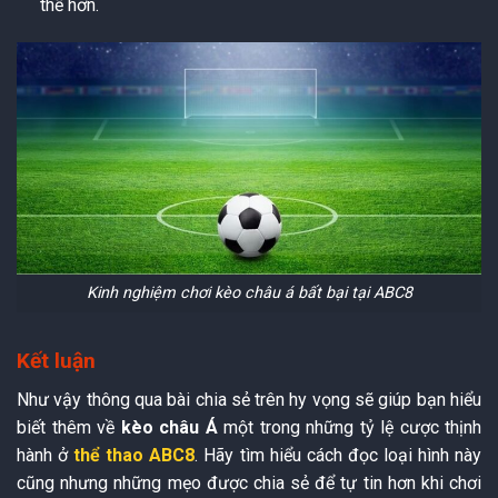
thế hơn.
Kinh nghiệm chơi kèo châu á bất bại tại ABC8
Kết luận
Như vậy thông qua bài chia sẻ trên hy vọng sẽ giúp bạn hiểu
biết thêm về
kèo châu Á
một trong những tỷ lệ cược thịnh
hành ở
thể thao ABC8
. Hãy tìm hiểu cách đọc loại hình này
cũng nhưng những mẹo được chia sẻ để tự tin hơn khi chơi