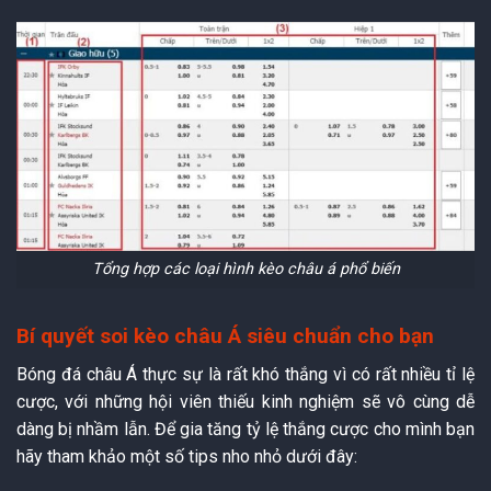
Tổng hợp các loại hình kèo châu á phổ biến
Bí quyết soi kèo châu Á siêu chuẩn cho bạn
Bóng đá châu Á thực sự là rất khó thắng vì có rất nhiều tỉ lệ
cược, với những hội viên thiếu kinh nghiệm sẽ vô cùng dễ
dàng bị nhầm lẫn. Để gia tăng tỷ lệ thắng cược cho mình bạn
hãy tham khảo một số tips nho nhỏ dưới đây: