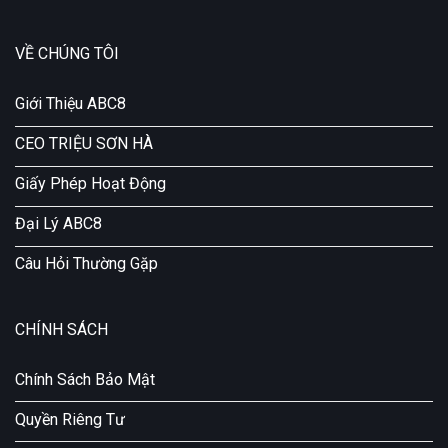
VỀ CHÚNG TÔI
Giới Thiệu ABC8
CEO TRIỆU SƠN HÀ
Giấy Phép Hoạt Động
Đại Lý ABC8
Câu Hỏi Thường Gặp
CHÍNH SÁCH
Chính Sách Bảo Mật
Quyền Riêng Tư