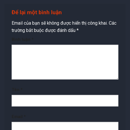
Để lại một bình luận
Email của bạn sẽ không được hiển thị công khai.
Các
trường bắt buộc được đánh dấu
*
Bình luận
*
Tên
*
Email
*