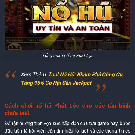
Tổng quan nổ hũ Phát Lộc
Xem Thêm:
Tool Nổ Hũ: Khám Phá Công Cụ
Tăng 95% Cơ Hội Săn Jackpot
Cách chơi nổ hũ Phát Lộc cho các tân binh
chưa biết
Để tận hưởng trọn vẹn sức hấp dẫn của tựa game này, bước
đầu tiên là hội viên cần tìm hiểu rõ luật và các thông tin cơ