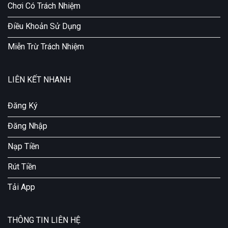
Chơi Có Trách Nhiệm
Điều Khoản Sử Dụng
Miễn Trừ Trách Nhiệm
LIÊN KẾT NHANH
Đăng Ký
Đăng Nhập
Nạp Tiền
Rút Tiền
Tải App
THÔNG TIN LIÊN HỆ