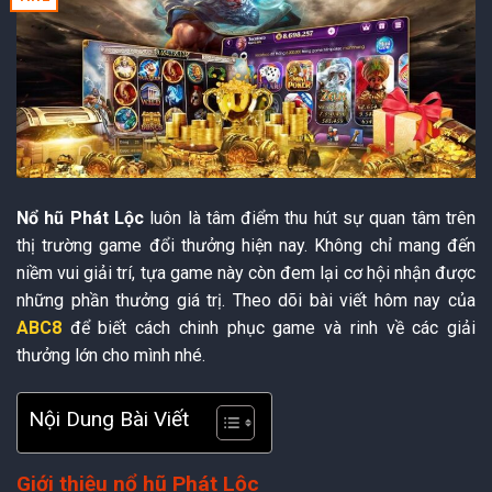
Nổ hũ Phát Lộc
luôn là tâm điểm thu hút sự quan tâm trên
thị trường game đổi thưởng hiện nay. Không chỉ mang đến
niềm vui giải trí, tựa game này còn đem lại cơ hội nhận được
những phần thưởng giá trị. Theo dõi bài viết hôm nay của
ABC8
để biết cách chinh phục game và rinh về các giải
thưởng lớn cho mình nhé.
Nội Dung Bài Viết
Giới thiệu nổ hũ Phát Lộc