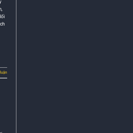
y
n,
lối
ịch
 luận