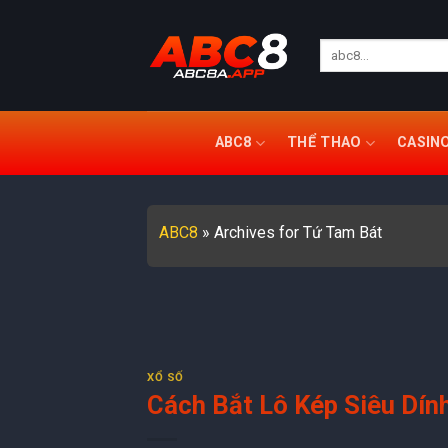
Chuyển
đến
nội
dung
ABC8
THỂ THAO
CASIN
ABC8
»
Archives for Tứ Tam Bát
XỔ SỐ
Cách Bắt Lô Kép Siêu Dín