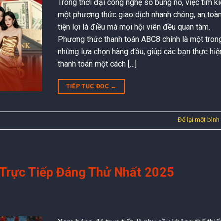
Trong thời đại công nghệ số bùng nổ, việc tìm k
một phương thức giao dịch nhanh chóng, an toà
tiện lợi là điều mà mọi hội viên đều quan tâm.
Phương thức thanh toán ABC8 chính là một tron
những lựa chọn hàng đầu, giúp các bạn thực hiệ
thanh toán một cách […]
TIẾP TỤC ĐỌC
→
Để lại một bình
rực Tiếp Đáng Thử Nhất 2025