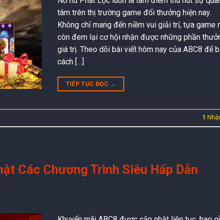
Nổ hũ Phát Lộc luôn là tâm điểm thu hút sự qua
tâm trên thị trường game đổi thưởng hiện nay.
Không chỉ mang đến niềm vui giải trí, tựa game 
còn đem lại cơ hội nhận được những phần thưở
giá trị. Theo dõi bài viết hôm nay của ABC8 để b
cách […]
TIẾP TỤC ĐỌC
→
1
Nhận
hật Các Chương Trình Siêu Hấp Dẫn
Khuyến mãi ABC8 được cập nhật liên tục, bao 