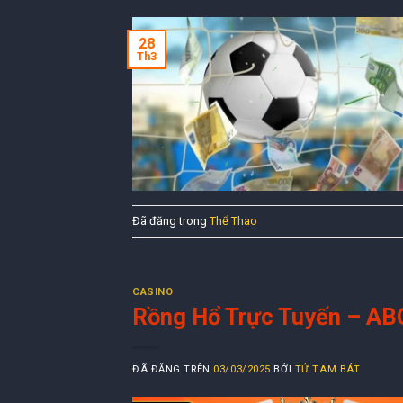
28
Th3
Đã đăng trong
Thể Thao
CASINO
Rồng Hổ Trực Tuyến – AB
ĐÃ ĐĂNG TRÊN
03/03/2025
BỞI
TỨ TAM BÁT