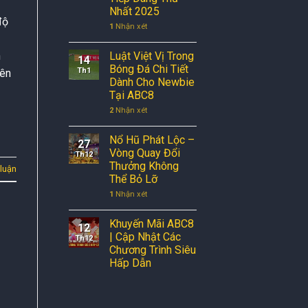
Nhất 2025
độ
1
Nhận xét
Luật Việt Vị Trong
h
14
Bóng Đá Chi Tiết
Th1
rên
Dành Cho Newbie
Tại ABC8
2
Nhận xét
Nổ Hũ Phát Lộc –
27
Vòng Quay Đổi
Th12
Thưởng Không
 luận
Thể Bỏ Lỡ
1
Nhận xét
Khuyến Mãi ABC8
12
| Cập Nhật Các
Th12
Chương Trình Siêu
Hấp Dẫn