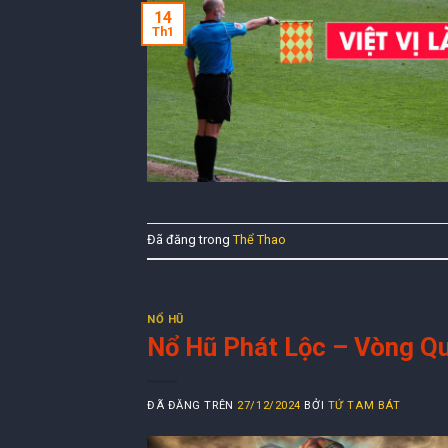
14
Th1
Đã đăng trong
Thể Thao
NỔ HŨ
Nổ Hũ Phát Lộc – Vòng Q
ĐÃ ĐĂNG TRÊN
27/12/2024
BỞI
TỨ TAM BÁT