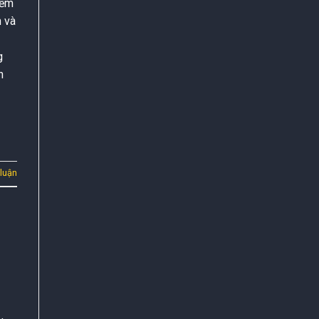
iếm
n và
g
n
 luận