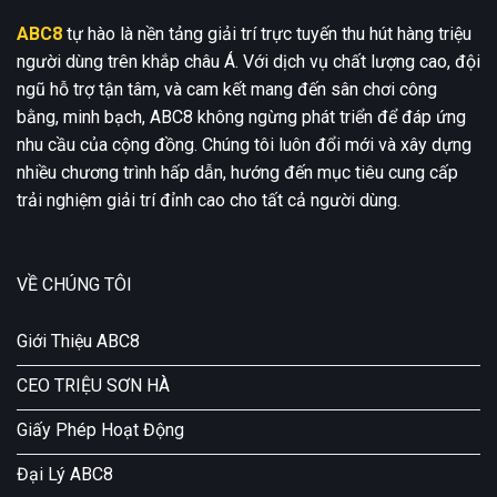
ABC8
tự hào là nền tảng giải trí trực tuyến thu hút hàng triệu
người dùng trên khắp châu Á. Với dịch vụ chất lượng cao, đội
ngũ hỗ trợ tận tâm, và cam kết mang đến sân chơi công
bằng, minh bạch, ABC8 không ngừng phát triển để đáp ứng
nhu cầu của cộng đồng. Chúng tôi luôn đổi mới và xây dựng
nhiều chương trình hấp dẫn, hướng đến mục tiêu cung cấp
trải nghiệm giải trí đỉnh cao cho tất cả người dùng.
VỀ CHÚNG TÔI
Giới Thiệu ABC8
CEO TRIỆU SƠN HÀ
Giấy Phép Hoạt Động
Đại Lý ABC8