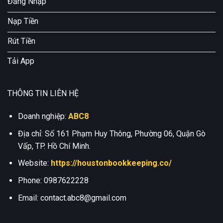
Đăng Nhập
Nạp Tiền
Rút Tiền
Tải App
THÔNG TIN LIÊN HỆ
Doanh nghiệp:
ABC8
Địa chỉ: Số 161 Phạm Huy Thông, Phường 06, Quận Gò
Vấp, TP. Hồ Chí Minh.
Website:
https://houstonbookkeeping.co/
Phone:
0987622228
Email:
contact.abc8@gmail.com