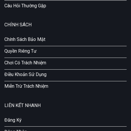
Câu Hỏi Thường Gặp
CHÍNH SÁCH
Chính Sách Bảo Mật
Quyền Riêng Tư
Chơi Có Trách Nhiệm
Điều Khoản Sử Dụng
Miễn Trừ Trách Nhiệm
LIÊN KẾT NHANH
Đăng Ký