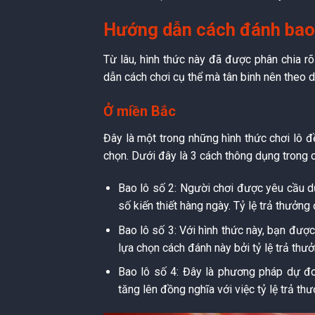
Hướng dẫn cách đánh bao 
Từ lâu, hình thức này đã được phân chia rõ
dẫn cách chơi cụ thể mà tân binh nên theo d
Ở miền Bắc
Đây là một trong những hình thức chơi lô đ
chọn. Dưới đây là 3 cách thông dụng trong 
Bao lô số 2: Người chơi được yêu cầu dự
số kiến thiết hàng ngày. Tỷ lệ trả thưởng
Bao lô số 3: Với hình thức này, bạn đượ
lựa chọn cách đánh này bởi tỷ lệ trả thưở
Bao lô số 4: Đây là phương pháp dự đoá
tăng lên đồng nghĩa với việc tỷ lệ trả th