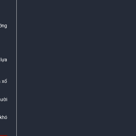
ướng
 lựa
ả xổ
gười
 khó