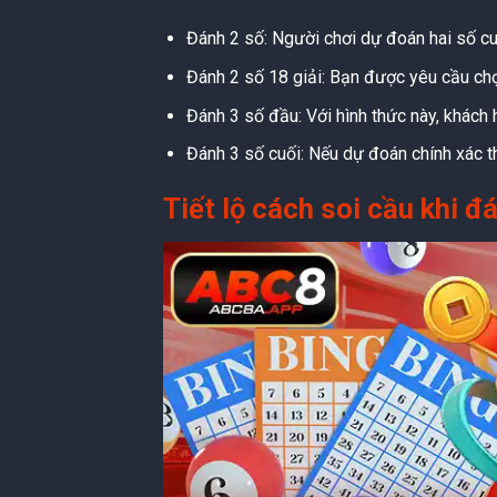
Đánh 2 số: Người chơi dự đoán hai số cu
Đánh 2 số 18 giải: Bạn được yêu cầu chọ
Đánh 3 số đầu: Với hình thức này, khách 
Đánh 3 số cuối: Nếu dự đoán chính xác t
Tiết lộ cách soi cầu khi đ