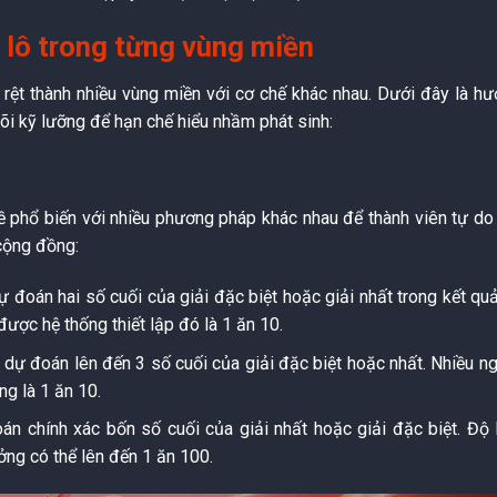
lô trong từng vùng miền
 rệt thành nhiều vùng miền với cơ chế khác nhau. Dưới đây là h
õi kỹ lưỡng để hạn chế hiểu nhầm phát sinh:
ề phổ biến với nhiều phương pháp khác nhau để thành viên tự do
cộng đồng:
 đoán hai số cuối của giải đặc biệt hoặc giải nhất trong kết qu
 được hệ thống thiết lập đó là 1 ăn 10.
c dự đoán lên đến 3 số cuối của giải đặc biệt hoặc nhất. Nhiều n
ng là 1 ăn 10.
n chính xác bốn số cuối của giải nhất hoặc giải đặc biệt. Độ
ưởng có thể lên đến 1 ăn 100.