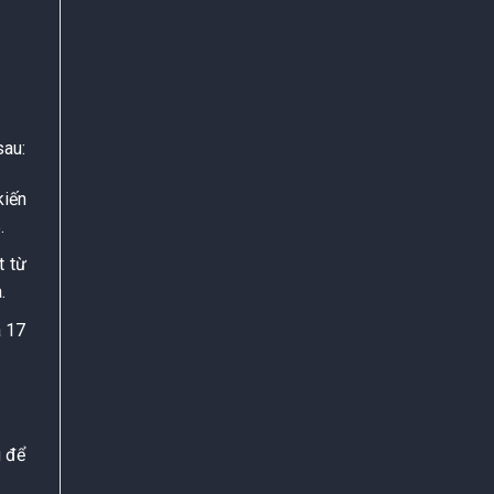
sau:
kiến
.
t từ
.
a 17
g để