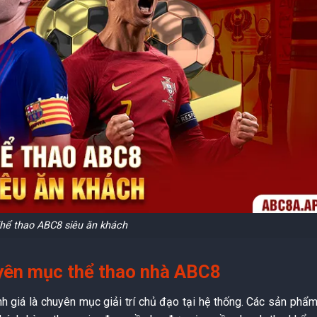
hể thao ABC8 siêu ăn khách
uyên mục thể thao nhà ABC8
 giá là chuyên mục giải trí chủ đạo tại hệ thống. Các sản phẩm