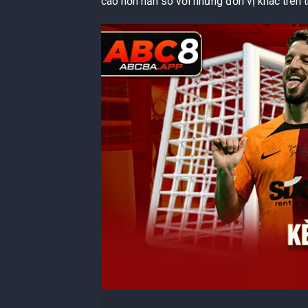
cao hơn hẳn so với những đơn vị khác trên t