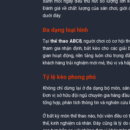
sảnh mỗi ngày đều thu hút số lượng lớn k
Đánh giá về chất lượng của sân chơi, giới 
dưới đây:
Đa dạng loại hình
Tại
thể thao ABC8
, người chơi có cơ hội 
tham gia nhận định, bắt kèo cho các giải 
gian hoạt động, nền tảng luôn chú trọng 
khách hàng trải nghiệm mới mẻ, thú vị và hấ
Tỷ lệ kèo phong phú
Không chỉ dừng lại ở đa dạng bộ môn, sân c
Đơn vị sở hữu đội ngũ chuyên gia hàng đầu 
tổng hợp, phân tích thông tin và nghiên cứu
Ở bất kỳ môn thể thao nào, hội viên đều có 
thế, kinh nghiệm cá nhân. Đây cũng là lý d