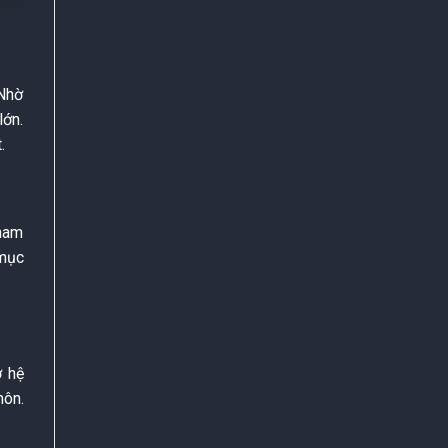
 Nhờ
lớn.
.
Tham
 mục
ờ hệ
môn.