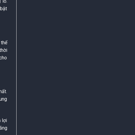
 lồ.
 bật
 thể
thời
 cho
hất.
rung
 lợi
hắng