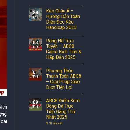
Kèo Châu Á –
28
Hướng Dẫn Toàn
Th3
Diện Đọc Kèo
Handicap 2025
Rồng Hổ Trực
03
Tuyến – ABC8
Th3
Game Kịch Tính &
Hấp Dẫn 2025
Phương Thức
01
Thanh Toán ABC8
Th3
– Giải Pháp Giao
Dịch Tiện Lợi
ABC8 Điểm Xem
09
Bóng Đá Trực
hách
Th2
Tiếp Đáng Thử
ượng
Nhất 2025
 bài
1
Nhận xét