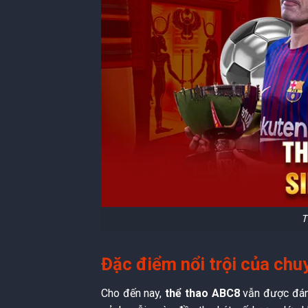
T
Đặc điểm nổi trội của ch
Cho đến nay,
thể thao ABC8
vẫn được đánh