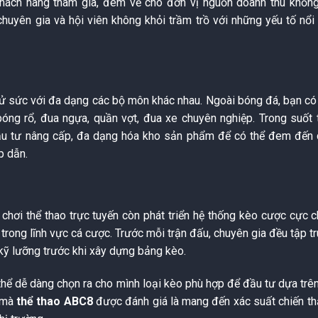
hách hàng tham gia, đem về cho đơn vị nguồn doanh thu khổng
chuyên gia và hội viên không khỏi trầm trồ với những yếu tố nổi
thử sức với đa dạng các bộ môn khác nhau. Ngoài bóng đá, bạn có
bóng rổ, đua ngựa, quần vợt, đua xe chuyên nghiệp. Trong suốt 
đầu tư nâng cấp, đa dạng hóa kho sản phẩm để có thể đem đến
p dẫn.
hơi thể thao trực tuyến còn phát triển hệ thống kèo cược cực c
trong lĩnh vực cá cược. Trước mỗi trận đấu, chuyên gia đều tập t
 kỹ lưỡng trước khi xây dựng bảng kèo.
thể dễ dàng chọn ra cho mình loại kèo phù hợp để đầu tư dựa trên
o mà
thể thao ABC8
được đánh giá là mang đến xác suất chiến t