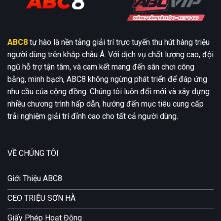
ABC8
tự hào là nền tảng giải trí trực tuyến thu hút hàng triệu
người dùng trên khắp châu Á. Với dịch vụ chất lượng cao, đội
ngũ hỗ trợ tận tâm, và cam kết mang đến sân chơi công
bằng, minh bạch, ABC8 không ngừng phát triển để đáp ứng
nhu cầu của cộng đồng. Chúng tôi luôn đổi mới và xây dựng
nhiều chương trình hấp dẫn, hướng đến mục tiêu cung cấp
trải nghiệm giải trí đỉnh cao cho tất cả người dùng.
VỀ CHÚNG TÔI
Giới Thiệu ABC8
CEO TRIỆU SƠN HÀ
Giấy Phép Hoạt Động