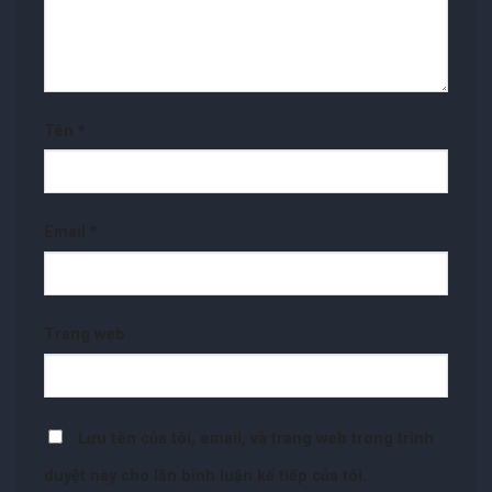
Tên
*
Email
*
Trang web
Lưu tên của tôi, email, và trang web trong trình
duyệt này cho lần bình luận kế tiếp của tôi.