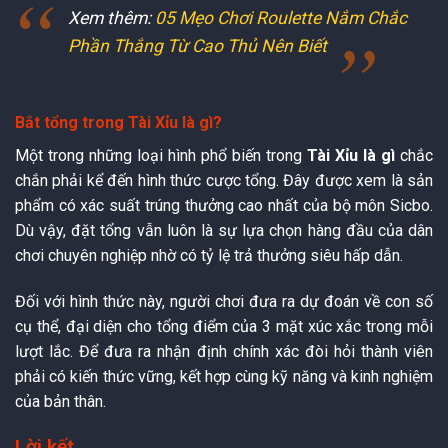
Xem thêm:
05 Mẹo Chơi Roulette Nắm Chắc
Phần Thắng Từ Cao Thủ Nên Biết
Bắt tổng trong Tài Xỉu là gì?
Một trong những loại hình phổ biến trong
Tài Xỉu là gì
chắc
chắn phải kể đến hình thức cược tổng. Đây được xem là sản
phẩm có xác suất trúng thưởng cao nhất của bộ môn Sicbo.
Dù vậy, đặt tổng vẫn luôn là sự lựa chọn hàng đầu của dân
chơi chuyên nghiệp nhờ có tỷ lệ trả thưởng siêu hấp dẫn.
Đối với hình thức này, người chơi đưa ra dự đoán về con số
cụ thể, đại diện cho tổng điểm của 3 mặt xúc xắc trong mỗi
lượt lắc. Để đưa ra nhận định chính xác đòi hỏi thành viên
phải có kiến thức vững, kết hợp cùng kỹ năng và kinh nghiệm
của bản thân.
Lời kết