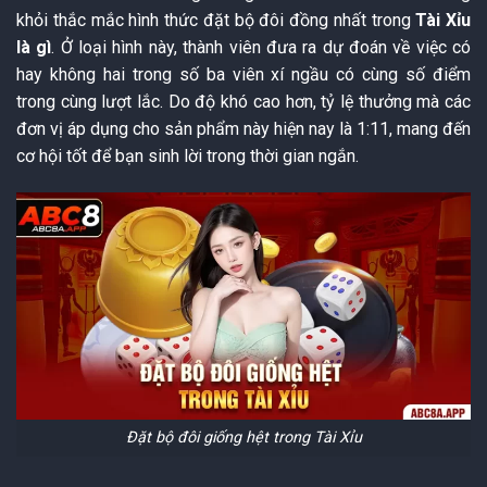
khỏi thắc mắc hình thức đặt bộ đôi đồng nhất trong
Tài Xỉu
là gì
. Ở loại hình này, thành viên đưa ra dự đoán về việc có
hay không hai trong số ba viên xí ngầu có cùng số điểm
trong cùng lượt lắc. Do độ khó cao hơn, tỷ lệ thưởng mà các
đơn vị áp dụng cho sản phẩm này hiện nay là 1:11, mang đến
cơ hội tốt để bạn sinh lời trong thời gian ngắn.
Đặt bộ đôi giống hệt trong Tài Xỉu