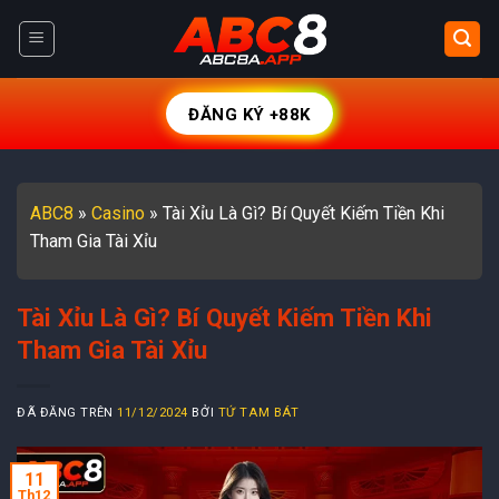
Chuyển
đến
nội
dung
ĐĂNG KÝ +88K
ABC8
»
Casino
»
Tài Xỉu Là Gì? Bí Quyết Kiếm Tiền Khi
Tham Gia Tài Xỉu
Tài Xỉu Là Gì? Bí Quyết Kiếm Tiền Khi
Tham Gia Tài Xỉu
ĐÃ ĐĂNG TRÊN
11/12/2024
BỞI
TỨ TAM BÁT
11
Th12