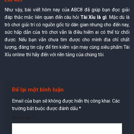
Như vậy, bài viết hôm nay của ABC8 đã giúp bạn đọc giải
đáp thắc mắc liên quan đến câu hỏi
Tài Xỉu là gì
. Mặc dù là
trò chơi giải trí có nguồn gốc từ dân gian nhưng cho đến nay,
sức hấp dẫn của trò chơi vẫn là điều hiếm ai có thể từ chối
được. Nếu bạn vẫn chưa tìm được cho mình địa chỉ chất
lượng, đáng tin cậy để tìm kiếm vận may cùng siêu phẩm Tài
Xỉu online thì hãy đến với nền tảng của chúng tôi.
Để lại một bình luận
Email của bạn sẽ không được hiển thị công khai.
Các
trường bắt buộc được đánh dấu
*
Bình luận
*