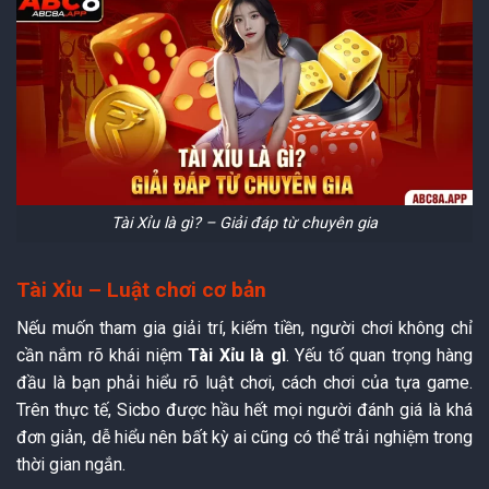
Tài Xỉu là gì? – Giải đáp từ chuyên gia
Tài Xỉu – Luật chơi cơ bản
Nếu muốn tham gia giải trí, kiếm tiền, người chơi không chỉ
cần nắm rõ khái niệm
Tài Xỉu là gì
. Yếu tố quan trọng hàng
đầu là bạn phải hiểu rõ luật chơi, cách chơi của tựa game.
Trên thực tế, Sicbo được hầu hết mọi người đánh giá là khá
đơn giản, dễ hiểu nên bất kỳ ai cũng có thể trải nghiệm trong
thời gian ngắn.