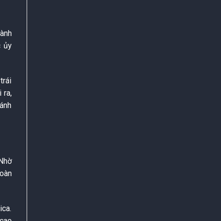
hành
c ủy
trái
 ra,
đánh
 Nhờ
toàn
ica.
cao