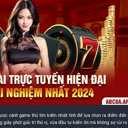
ợc cánh game thủ tìm kiếm nhiệt tình để lựa chọn ra điểm đến
giây phút giải trí thú vị, vừa đầu tư kiếm lời mà không sợ rủi ro