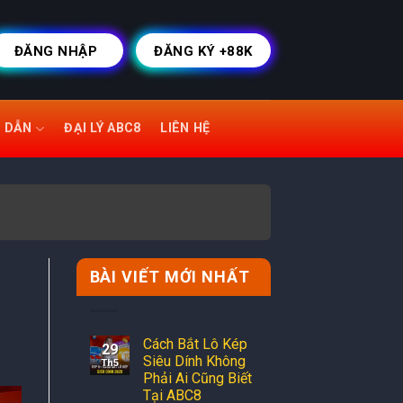
ĐĂNG NHẬP
ĐĂNG KÝ +88K
 DẪN
ĐẠI LÝ ABC8
LIÊN HỆ
BÀI VIẾT MỚI NHẤT
Cách Bắt Lô Kép
29
Siêu Dính Không
Th5
Phải Ai Cũng Biết
Tại ABC8