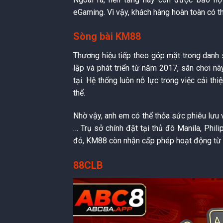
eGaming. Vì vậy, khách hàng hoàn toàn có thể
Sòng bài KM88
Thương hiệu tiếp theo góp mặt trong danh
lập và phát triển từ năm 2017, sân chơi nà
tại. Hệ thống luôn nỗ lực trong việc cải t
thể.
Nhờ vậy, anh em có thể thỏa sức phiêu lưu và
… Trụ sở chính đặt tại thủ đô Manila, Phili
đó, KM88 còn nhận cấp phép hoạt động từ P
88CLB