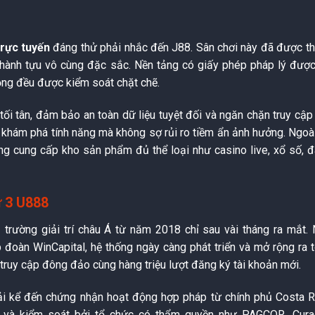
trực tuyến
đáng thử phải nhắc đến J88. Sân chơi này đã được t
hành tựu vô cùng đặc sắc. Nền tảng có giấy phép pháp lý đượ
ộng đều được kiểm soát chặt chẽ.
ối tân, đảm bảo an toàn dữ liệu tuyệt đối và ngăn chặn truy cập 
 khám phá tính năng mà không sợ rủi ro tiềm ẩn ảnh hưởng. Ngoài
ng cung cấp kho sản phẩm đủ thể loại như casino live, xổ số, 
ứ 3 U888
ị trường giải trí châu Á từ năm 2018 chỉ sau vài tháng ra mắt.
 đoàn WinCapital, hệ thống ngày càng phát triển và mở rộng ra 
 truy cập đông đảo cùng hàng triệu lượt đăng ký tài khoản mới.
hải kể đến chứng nhận hoạt động hợp pháp từ chính phủ Costa R
ộ và kiểm soát bởi tổ chức có thẩm quyền như PAGCOR, Cura