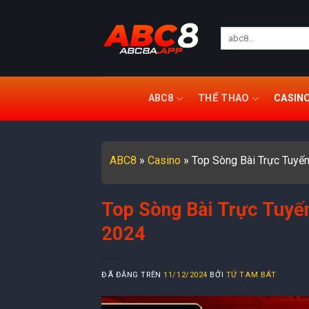
Chuyển
đến
nội
dung
ABC8
THỂ THAO
CASIN
ABC8
»
Casino
»
Top Sòng Bài Trực Tuyế
Top Sòng Bài Trực Tuyế
2024
ĐÃ ĐĂNG TRÊN
11/12/2024
BỞI
TỨ TAM BÁT