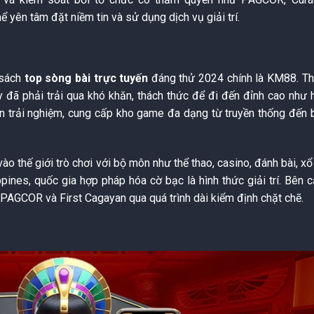
 yên tâm đặt niềm tin và sử dụng dịch vụ giải trí.
 sách
top sòng bài trực tuyến
đáng thử 2024 chính là KM88. T
y đã phải trải qua khó khăn, thách thức để đi đến đỉnh cao như 
hiện trải nghiệm, cung cấp kho game đa dạng từ truyền thống đến 
o thế giới trò chơi với bộ môn như thể thao, casino, đánh bài, xổ
ppines, quốc gia hợp pháp hóa cờ bạc là hình thức giải trí. Bên 
AGCOR và First Cagayan qua quá trình dài kiểm định chặt chẽ.