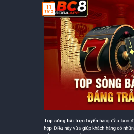
11
Th12
Top sòng bài trực tuyến
hàng đầu luôn đư
hợp. Điều này vừa giúp khách hàng có những 