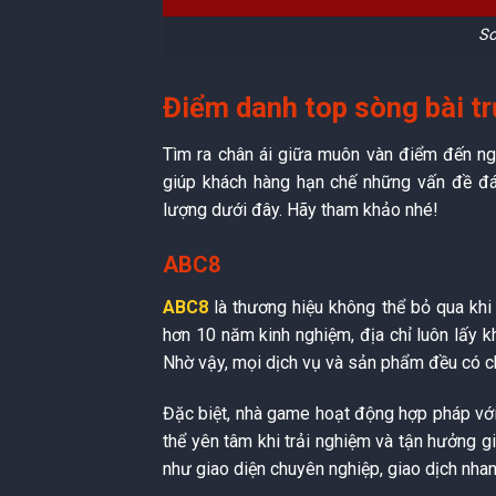
Sơ
Điểm danh top sòng bài t
Tìm ra chân ái giữa muôn vàn điểm đến ngo
giúp khách hàng hạn chế những vấn đề đán
lượng dưới đây. Hãy tham khảo nhé!
ABC8
ABC8
là thương hiệu không thể bỏ qua khi
hơn 10 năm kinh nghiệm, địa chỉ luôn lấy kh
Nhờ vậy, mọi dịch vụ và sản phẩm đều có ch
Đặc biệt, nhà game hoạt động hợp pháp với
thể yên tâm khi trải nghiệm và tận hưởng giả
như giao diện chuyên nghiệp, giao dịch nh